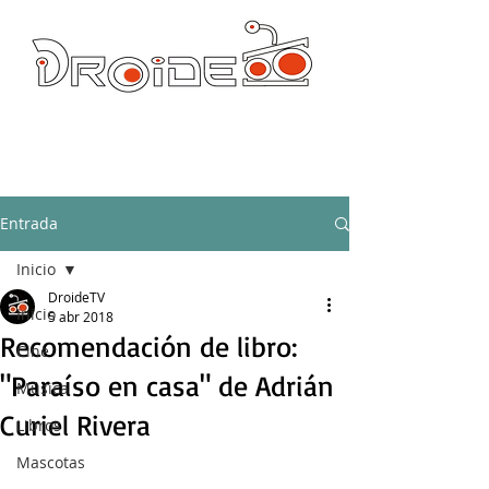
DROIDE TV: CULTURA POP Y PRODUCCION ORIGINAL
droidetv@gmail.com
Entrada
Inicio
DroideTV
Inicio
5 abr 2018
Recomendación de libro:
Cine
"Paraíso en casa" de Adrián
Música
Curiel Rivera
Libros
Mascotas