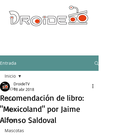
DROIDE TV: CULTURA POP Y PRODUCCION ORIGINAL
droidetv@gmail.com
Entrada
Inicio
DroideTV
Inicio
18 abr 2018
Recomendación de libro:
Cine
"Mexicoland" por Jaime
Música
Alfonso Saldoval
Libros
Mascotas