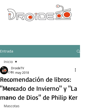
DROIDE TV: CULTURA POP Y PRODUCCION ORIGINAL
droidetv@gmail.com
Entrada
Inicio
DroideTV
Inicio
11 may 2018
Recomendación de libros:
Cine
"Mercado de Invierno" y "La
Música
mano de Dios" de Philip Ker
Libros
Mascotas