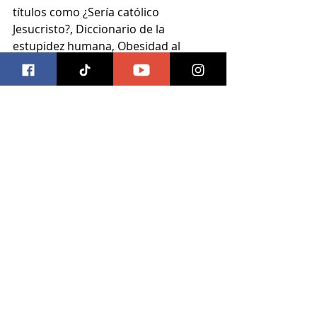
títulos como ¿Sería católico 
Jesucristo?, Diccionario de la 
estupidez humana, Obesidad al 
alcance de todos, Sobras encogidas 
y seleptas, Herejes, ateos y 
malpensados, Santo PRI, líbranos del 
PAN, La reforma dizque heducativa y 
Los presidentes dan pena.
#recomendaciondelibro
#rius
#atlasparaniñasyniños
Entradas recientes
Ver todo