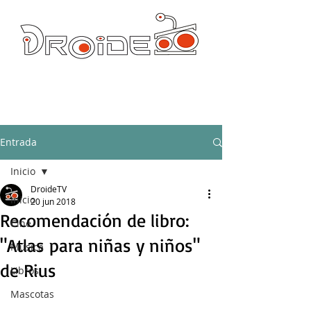
DROIDE TV: CULTURA POP Y PRODUCCION ORIGINAL
droidetv@gmail.com
Entrada
Inicio
DroideTV
Inicio
20 jun 2018
Recomendación de libro:
Cine
"Atlas para niñas y niños"
Música
de Rius
Libros
Mascotas