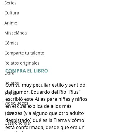
Series
Cultura
Anime
Miscelánea
Cómics
Comparte tu talento
Relatos originales
COMPRA EL LIBRO
Extra
Relatos
Con su muy peculiar estilo y sentido 
del humor, Eduardo del Río "Rius" 
Trivias
escribió este Atlas para niñas y niños 
Videojuegos
en el cual explica de a los más 
jóvenes (y a alguno que otro adulto 
Teatro
despistado) qué es la Tierra y cómo 
Gastronomía
está conformada, desde que era un 