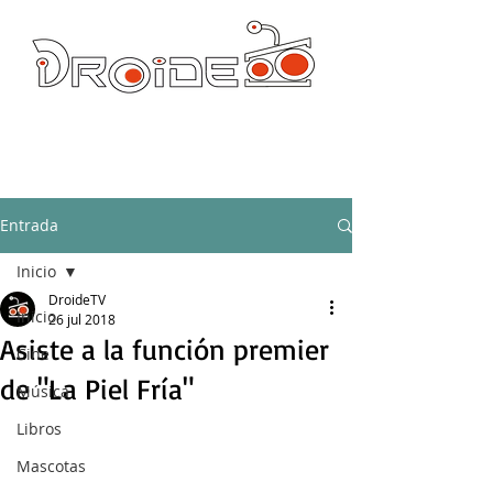
DROIDE TV: CULTURA POP Y PRODUCCION ORIGINAL
droidetv@gmail.com
Entrada
Inicio
DroideTV
Inicio
26 jul 2018
Asiste a la función premier
Cine
de "La Piel Fría"
Música
Libros
Mascotas