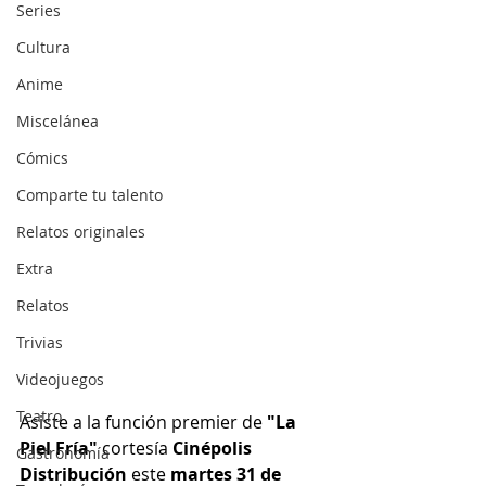
Series
Cultura
Anime
Miscelánea
Cómics
Comparte tu talento
Relatos originales
Extra
Relatos
Trivias
Videojuegos
Teatro
Asiste a la función premier de 
"La 
Piel Fría" 
cortesía
 Cinépolis 
Gastronomía
Distribución
 este 
martes 31 de 