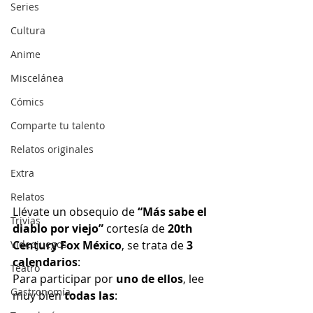
Series
Cultura
Anime
Miscelánea
Cómics
Comparte tu talento
Relatos originales
Extra
Relatos
Llévate un obsequio de 
“Más sabe el 
Trivias
diablo por viejo”
 cortesía de 
20th 
Videojuegos
Century Fox México
, se trata de 
3 
calendarios
:
Teatro
Para participar por 
uno de ellos
, lee 
Gastronomía
muy bien 
todas las
: