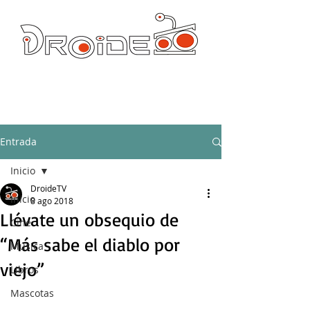
DROIDE TV: CULTURA POP Y PRODUCCION ORIGINAL
droidetv@gmail.com
Entrada
Inicio
DroideTV
Inicio
8 ago 2018
Llévate un obsequio de
Cine
“Más sabe el diablo por
Música
viejo”
Libros
Mascotas