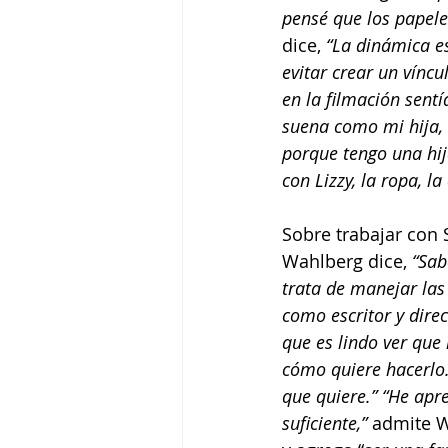
pensé que los papeles
dice, 
“La dinámica es
evitar crear un vínc
en la filmación sent
suena como mi hija, t
porque tengo una hija
con Lizzy, la ropa, l
Sobre trabajar con 
Wahlberg dice, 
“Sab
trata de manejar las
como escritor y direc
que es lindo ver que
cómo quiere hacerlo.
que quiere.” “He apr
suficiente,”
 admite 