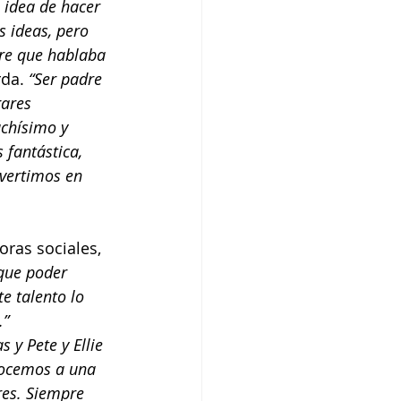
idea de hacer 
s ideas, pero 
re que hablaba 
rda.
 “Ser padre 
gares 
chísimo y 
 fantástica, 
nvertimos en 
oras sociales, 
que poder 
e talento lo 
.”
 y Pete y Ellie 
nocemos a una 
es. Siempre 