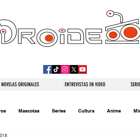
DROIDE TV: CULTURA POP Y PRODUCCION
ORIGINAL
NOVELAS ORIGINALES
ENTREVISTAS EN VIDEO
SERI
ros
Mascotas
Series
Cultura
Anime
Mi
2018
s originales
Extra
Relatos
Trivias
Videojueg