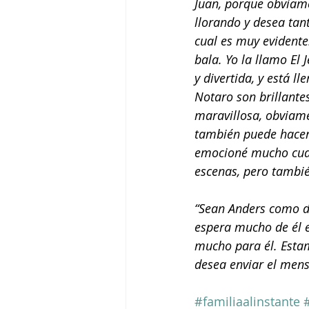
Juan, porque obviame
llorando y desea tan
cual es muy evidente.
bala. Yo la llamo El 
y divertida, y está ll
Notaro son brillantes
maravillosa, obviame
también puede hacer 
emocioné mucho cuan
escenas, pero tambi
“Sean Anders como di
espera mucho de él en
mucho para él. Esta
desea enviar el mens
#familiaalinstante