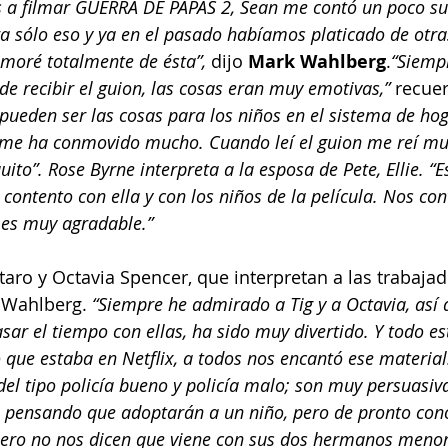
 filmar GUERRA DE PAPÁS 2, Sean me contó un poco su 
ra sólo eso y ya en el pasado habíamos platicado de otra
moré totalmente de ésta”,
 dijo 
Mark Wahlberg
.
“Siemp
 de recibir el guion, las cosas eran muy emotivas,”
 recue
e pueden ser las cosas para los niños en el sistema de ho
me ha conmovido mucho. Cuando leí el guion me reí mu
ito”. Rose Byrne interpreta a la esposa de Pete, Ellie. “Es
contento con ella y con los niños de la película. Nos co
 es muy agradable.”
taro y Octavia Spencer, que interpretan a las trabajad
e Wahlberg. 
“Siempre he admirado a Tig y a Octavia, así 
asar el tiempo con ellas, ha sido muy divertido. Y todo est
 que estaba en Netflix, a todos nos encantó ese material
el tipo policía bueno y policía malo; son muy persuasivas
ra pensando que adoptarán a un niño, pero de pronto co
pero no nos dicen que viene con sus dos hermanos menor