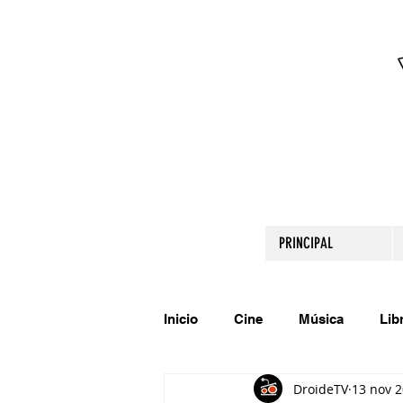
PRINCIPAL
Inicio
Cine
Música
Lib
DroideTV
13 nov 
Comparte tu talento
Relato