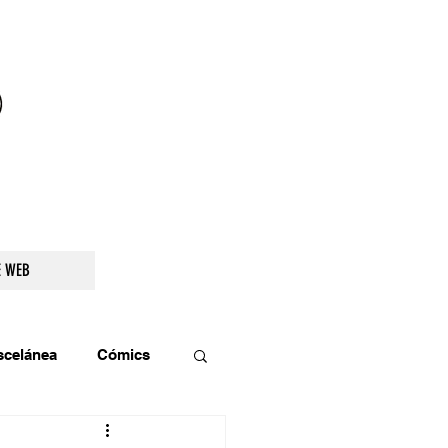
droidetv@gmail.com
E WEB
scelánea
Cómics
os
Teatro