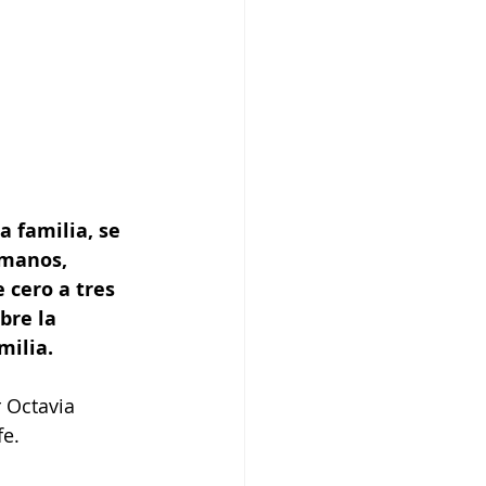
 familia, se 
rmanos, 
 cero a tres 
bre la 
ilia. 
 Octavia 
fe.