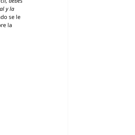
cil, debes 
l y la 
do se le 
re la 