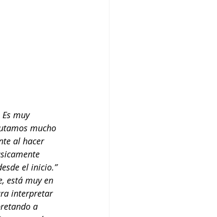
. Es muy 
frutamos mucho 
nte al hacer 
ásicamente 
sde el inicio.” 
e, está muy en 
ra interpretar 
pretando a 