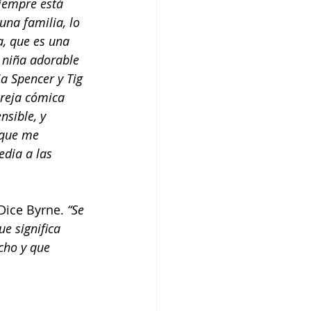
iempre está 
una familia, lo 
a, que es una 
a niña adorable 
a Spencer y Tig 
reja cómica 
sible, y 
 que me 
dia a las 
Dice Byrne. 
“Se 
e significa 
cho y que 