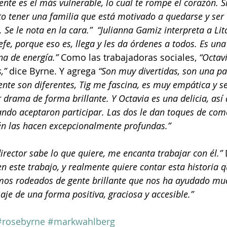
nte es el más vulnerable, lo cual te rompe el corazón. S
to tener una familia que está motivado a quedarse y ser 
 Se le nota en la cara.”  “Julianna Gamiz interpreta a Lit
Jefe, porque eso es, llega y les da órdenes a todos. Es un
ena de energía.”
 Como las trabajadoras sociales, 
“Octavi
,” 
dice Byrne. Y agrega 
“Son muy divertidas, son una pa
nte son diferentes, Tig me fascina, es muy empática y sen
drama de forma brillante. Y Octavia es una delicia, así
do aceptaron participar. Las dos le dan toques de come
én las hacen excepcionalmente profundas.”
rector sabe lo que quiere, me encanta trabajar con él.” 
 este trabajo, y realmente quiere contar esta historia qu
mos rodeados de gente brillante que nos ha ayudado mu
aje de una forma positiva, graciosa y accesible.”
#rosebyrne
#markwahlberg