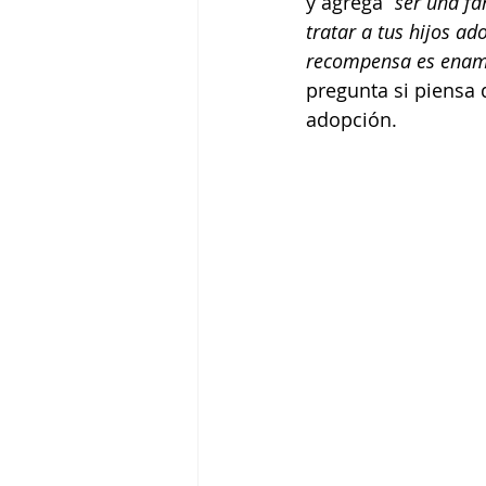
y agrega “
ser una fa
tratar a tus hijos ado
recompensa es enamo
pregunta si piensa 
adopción.