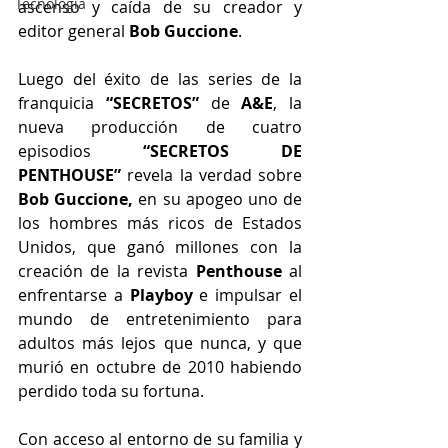
Tecnología
ascenso y caída de su creador y 
editor general 
Bob Guccione
.
Luego del éxito de las series de la 
franquicia 
“SECRETOS”
 de 
A&E
, la 
nueva producción de cuatro 
episodios 
“SECRETOS DE 
PENTHOUSE”
 revela la verdad sobre
Bob Guccione,
 en su apogeo uno de 
los hombres más ricos de Estados 
Unidos, que ganó millones con la 
creación de la revista 
Penthouse
 al 
enfrentarse a 
Playboy
 e impulsar el 
mundo de entretenimiento para 
adultos más lejos que nunca, y que 
murió en octubre de 2010 habiendo 
perdido toda su fortuna.
Con acceso al entorno de su familia y 