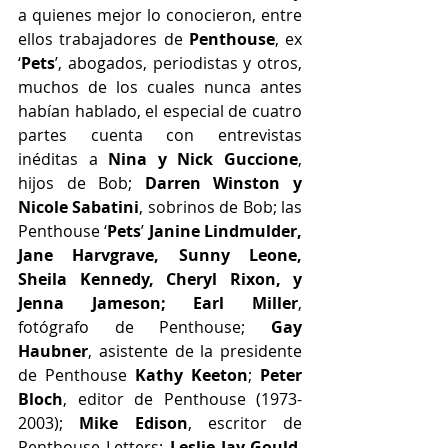
a quienes mejor lo conocieron, entre 
ellos trabajadores de 
Penthouse
, ex 
‘
Pets
’, abogados, periodistas y otros, 
muchos de los cuales nunca antes 
habían hablado, el especial de cuatro 
partes cuenta con entrevistas 
inéditas a
 Nina y Nick Guccione
, 
hijos de Bob; 
Darren Winston y 
Nicole Sabatini
, sobrinos de Bob; las 
Penthouse ‘
Pets
’ 
Janine Lindmulder, 
Jane Harvgrave, Sunny Leone, 
Sheila Kennedy, Cheryl Rixon, y 
Jenna Jameson; Earl Miller
, 
fotógrafo de Penthouse; 
Gay 
Haubner
, asistente de la presidente 
de Penthouse 
Kathy Keeton
; 
Peter 
Bloch
, editor de Penthouse (1973-
2003); 
Mike Edison
, escritor de 
Penthouse Letters; 
Leslie Jay-Gould
, 