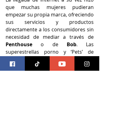
que muchas mujeres pudieran 
empezar su propia marca, ofreciendo 
sus servicios y productos 
directamente a los consumidores sin 
necesidad de mediar a través de 
Penthouse
 o de 
Bob
. Las 
superestrellas porno y ‘Pets’ de 
Penthouse
 Jenna Jameson
 y 
Sunny 
Leone
, detallan esto con su 
testimonio en este documental, y 
cuentan cómo en esa época 
comenzaron a forjar sus propios 
caminos en el negocio del 
entretenimiento para adultos, 
convirtiéndose en grandes estrellas 
online.
Después de la muerte de su 
compañera de mucho tiempo 
Kathy 