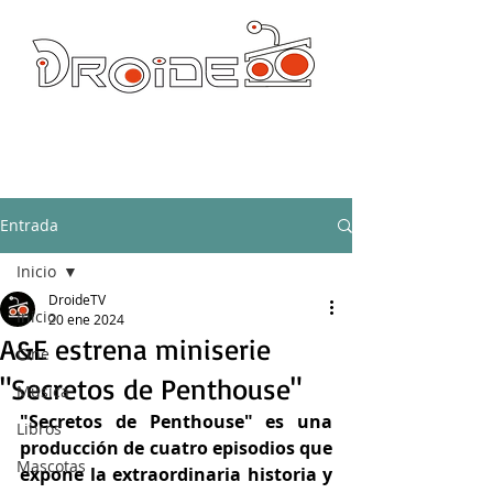
DROIDE TV: CULTURA POP Y PRODUCCION ORIGINAL
droidetv@gmail.com
Entrada
Inicio
DroideTV
Inicio
20 ene 2024
A&E estrena miniserie
Cine
"Secretos de Penthouse"
Música
"Secretos de Penthouse" es una 
Libros
producción de cuatro episodios que 
Mascotas
expone la extraordinaria historia y 