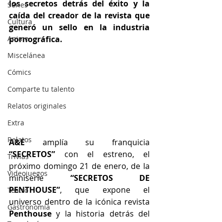
los secretos detrás del éxito y la 
Series
caída del creador de la revista que 
Cultura
generó un sello en la industria 
Anime
pornográfica.
Miscelánea
Cómics
Comparte tu talento
Relatos originales
Extra
Relatos
A&E 
amplía su franquicia
“SECRETOS” 
con el estreno, el 
Trivias
próximo domingo 21 de enero, de la 
Videojuegos
miniserie 
“SECRETOS DE 
PENTHOUSE”
, que expone el 
Teatro
universo dentro de la icónica revista 
Gastronomía
Penthouse
 y la historia detrás del 