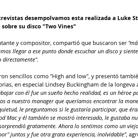
ntrevistas desempolvamos esta realizada a Luke St
 sobre su disco "Two Vines"
antante y compositor, compartió que buscaron ser 
“má
mos llegar a ese punto donde escuchar un disco y sientes
o directamente”. 
ron sencillos como “High and low”, y presentó tambié
orias, en especial Lindsey Buckingham de la longeva 
abajar con él fue un sueño hecho realidad, es un héroe p
mos a nuestro manager que queríamos encontrar la mane
nquietud, le preguntamos si le gustaría participar, que é
od Mac y él también se mostró interesado, le gustaba nu
sorprendió gratamente. Ahora lo sentimos como un viejo
or” juntos y fue otra grata experiencia, inolvidable”
, agr