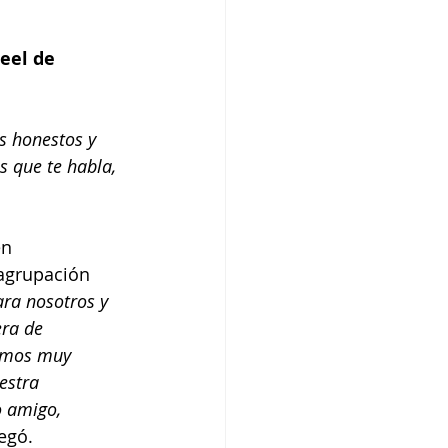
eel de 
s honestos y 
 que te habla, 
n 
agrupación 
ara nosotros y 
ra de 
ramos muy 
estra 
 amigo, 
egó. 