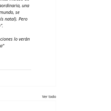
aordinaria, una 
 mundo, se 
s natal). Pero 
”. 
nciones lo verán 
ra"
Ver todo