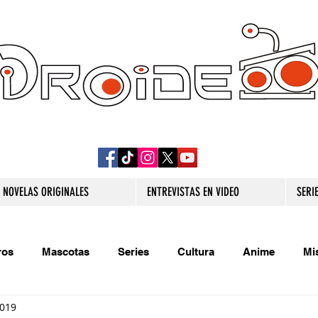
DROIDE TV: CULTURA POP Y PRODUCCION
ORIGINAL
NOVELAS ORIGINALES
ENTREVISTAS EN VIDEO
SERI
ros
Mascotas
Series
Cultura
Anime
Mi
2019
s originales
Extra
Relatos
Trivias
Videojueg