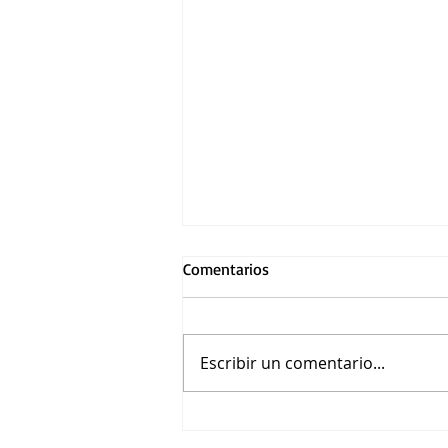
Comentarios
Escribir un comentario...
Dimash Qudaibergen incluye a
México en su nueva gira