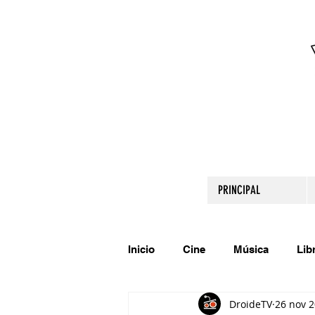
PRINCIPAL
Inicio
Cine
Música
Lib
DroideTV
26 nov 
Comparte tu talento
Relato