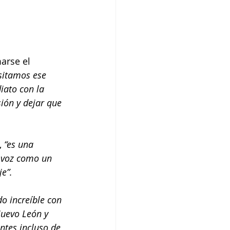
arse el 
sitamos ese 
iato con la 
ión y dejar que 
 
“es una 
 voz como un 
e”. 
o increíble con 
Nuevo León y 
ntes incluso de 