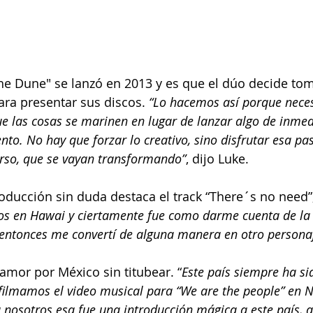
 the Dune" se lanzó en 2013 y es que el dúo decide tom
ra presentar sus discos. 
“Lo hacemos así porque nece
 las cosas se marinen en lugar de lanzar algo de inmed
to. No hay que forzar lo creativo, sino disfrutar esa pas
urso, que se vayan transformando”
, dijo Luke. 
roducción sin duda destaca el track “There´s no need”,
s en Hawai y ciertamente fue como darme cuenta de la
entonces me convertí de alguna manera en otro personaj
 amor por México sin titubear. “
Este país siempre ha sid
filmamos el video musical para “We are the people” en 
a nosotros esa fue una introducción mágica a este país, a