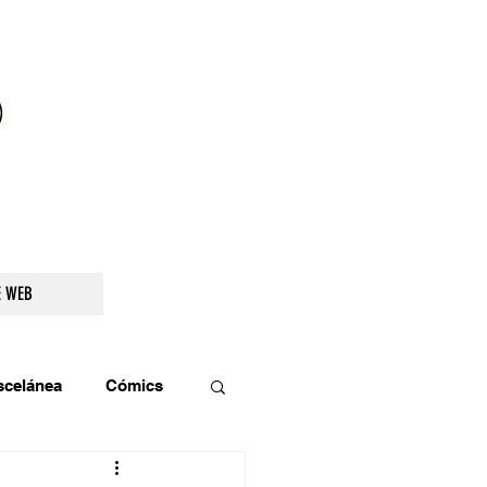
droidetv@gmail.com
E WEB
scelánea
Cómics
os
Teatro