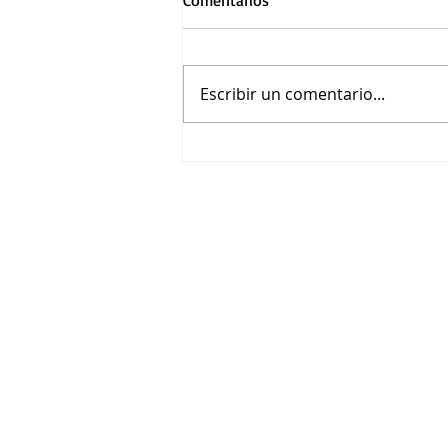
Comentarios
Escribir un comentario...
Asiste a la función premier de
Loco México Mágico en
Guadalajara por Cinépolis
Distribución