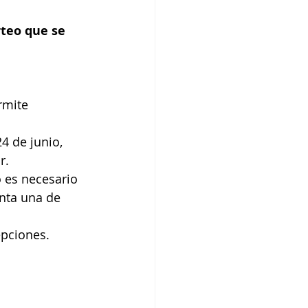
teo que se 
rmite 
 de junio, 
r.
o es necesario 
enta una de 
epciones.