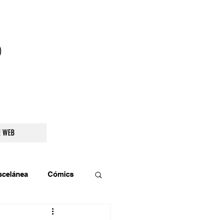
droidetv@gmail.com
E WEB
scelánea
Cómics
os
Teatro