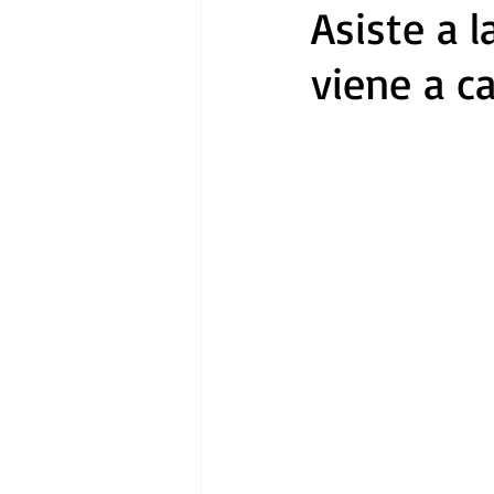
Asiste a 
viene a c
Gastronomía
Tecnología