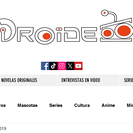
DROIDE TV: CULTURA POP Y PRODUCCION
ORIGINAL
NOVELAS ORIGINALES
ENTREVISTAS EN VIDEO
SERI
ros
Mascotas
Series
Cultura
Anime
Mi
019
s originales
Extra
Relatos
Trivias
Videojueg