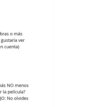
abras o más 
 gustaría ver 
en cuenta) 
o más NO menos 
 la película? 
JO: No olvides 