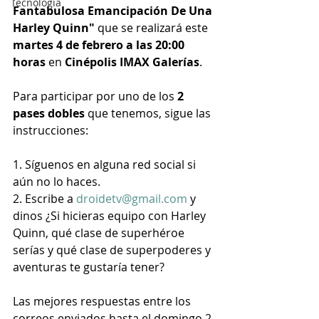
Tecnología
Fantabulosa Emancipación De Una 
Harley Quinn" 
que se realizará este 
martes 4 de febrero a las 20:00 
horas
 en 
Cinépolis IMAX Galerías
.
Para participar por uno de los 
2 
pases dobles
 que tenemos, sigue las 
instrucciones:
1. Síguenos en alguna red social si 
aún no lo haces.
2. Escribe a 
droidetv@gmail.com
 y 
dinos ¿Si hicieras equipo con Harley 
Quinn, qué clase de superhéroe 
serías y qué clase de superpoderes y 
aventuras te gustaría tener?
Las mejores respuestas entre los 
correos enviados hasta el domingo 2 