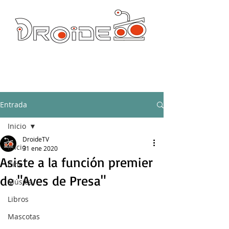
DROIDE TV: CULTURA POP Y PRODUCCION ORIGINAL
droidetv@gmail.com
Entrada
Inicio
DroideTV
Inicio
31 ene 2020
Asiste a la función premier
Cine
de "Aves de Presa"
Música
Libros
Mascotas