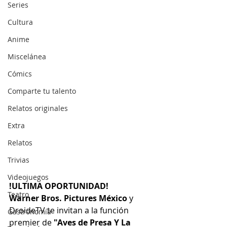
Series
Cultura
Anime
Miscelánea
Cómics
Comparte tu talento
Relatos originales
Extra
Relatos
Trivias
Videojuegos
!ULTIMA OPORTUNIDAD!
Teatro
Warner Bros. Pictures México 
y 
DroideTV te invitan a la función 
Gastronomía
premier de 
"Aves de Presa Y La 