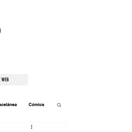
droidetv@gmail.com
E WEB
scelánea
Cómics
os
Teatro