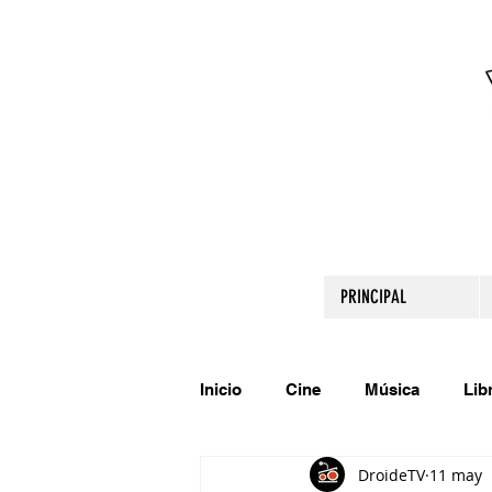
PRINCIPAL
Inicio
Cine
Música
Lib
DroideTV
11 may
Comparte tu talento
Relato