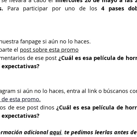
se llevará a cabo el 
miércoles 20 de mayo a las 2
s.
 Para participar por uno de los
 4 pases do
nuestra fanpage si aún no lo haces.
arte el 
post sobre esta promo
omentarios de ese post
 ¿Cuál es esa película de hor
 expectativas?
tagram si aún no lo haces, entra al link o búscanos 
 de esta promo
.
ios de ese post dinos
 ¿Cuál es esa película de horr
 expectativas?
ormación adicional 
aqui
,
 te pedimos leerlas antes de