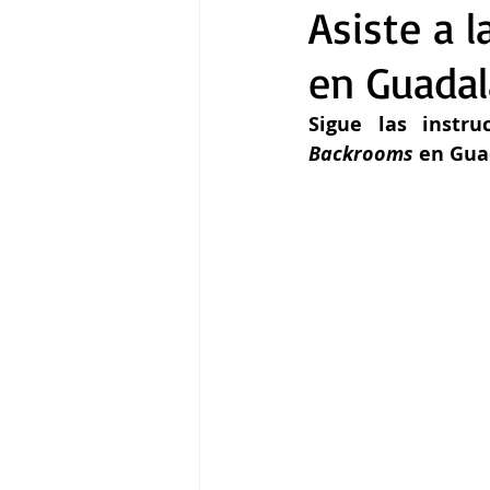
Asiste a 
en Guadal
Gastronomía
Tecnología
Backrooms 
en Gua