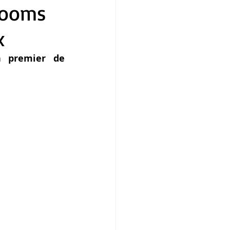
krooms
x
Sigue las instrucciones y participa para asistir a la función premier de 