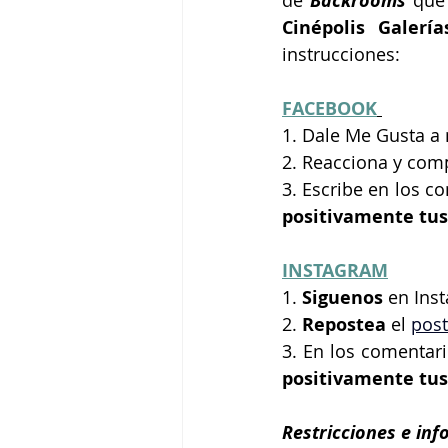
de
 Backrooms 
que 
Cinépolis Galería
instrucciones:
FACEBOOK
1. Dale Me Gusta a 
2. Reacciona y
comp
3. Escribe en los c
positivamente tus
INSTAGRAM
1. 
Siguenos 
en Ins
2. 
Repostea 
el
post
3. En los comentar
positivamente tus
Restricciones e inf