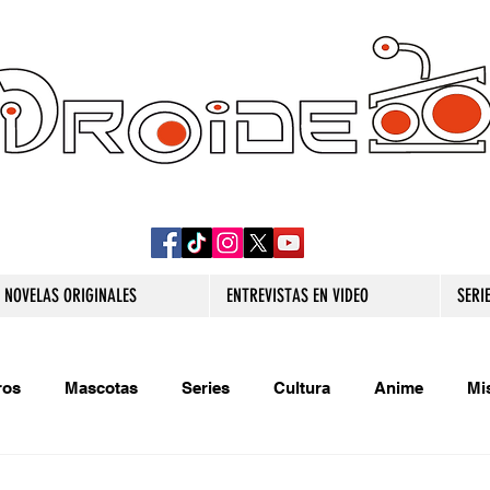
DROIDE TV: CULTURA POP Y PRODUCCION
ORIGINAL
NOVELAS ORIGINALES
ENTREVISTAS EN VIDEO
SERI
ros
Mascotas
Series
Cultura
Anime
Mi
s originales
Extra
Relatos
Trivias
Videojueg