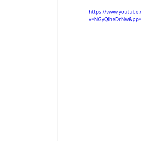
https://www.youtube
v=NGyQlheDrNw&pp=