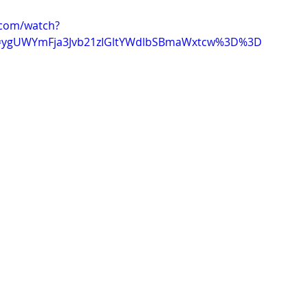
.com/watch?
ygUWYmFja3Jvb21zIGltYWdlbSBmaWxtcw%3D%3D