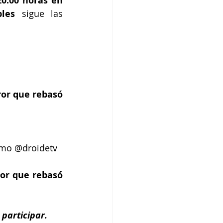
0:00 horas en 
bles 
sigue las 
ror que rebasó 
como @droidetv
or que rebasó 
 participar.