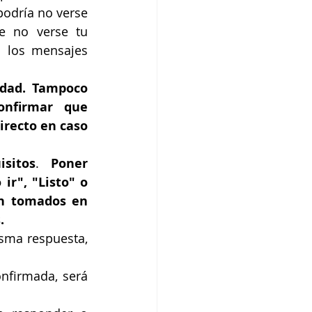
odría no verse 
e no verse tu 
 los mensajes 
edad. Tampoco 
nfirmar que 
recto en caso 
sitos
. 
Poner 
r", "Listo" o 
n tomados en 
.
sma respuesta, 
nfirmada, será 