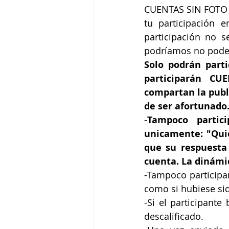
CUENTAS SIN FOTO DE
tu participación e
participación no s
podríamos no poder
Solo podrán parti
participarán CU
compartan la publ
de ser afortunado
-
Tampoco partic
unicamente: "Quier
que su respuesta 
cuenta. La dinámic
-Tampoco participa
como si hubiese si
-Si el participante
descalificado.