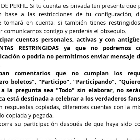
 PERFIL. Si tu cuenta es privada ten presente que p
n base a las restricciones de tu configuración, d
e tomará en cuenta, si también tienes restringidos
 comunicarnos contigo y perderás el obsequio.
cipar cuentas personales, activas y con antigü
ENTAS RESTRINGIDAS ya que no podremos co
icación o podría no permitirnos enviar mensaje di
.
ipan comentarios
que no cumplan los requi
o boletos", "Participo", "Participando", "Quiero i
a la pregunta sea "Todo" sin elaborar, no será
a está destinada a celebrar a los verdaderos fans
n respuestas copiadas, diferentes cuentas con la mi
do copiada y pegada.
 borra su participación después de que haya sido co