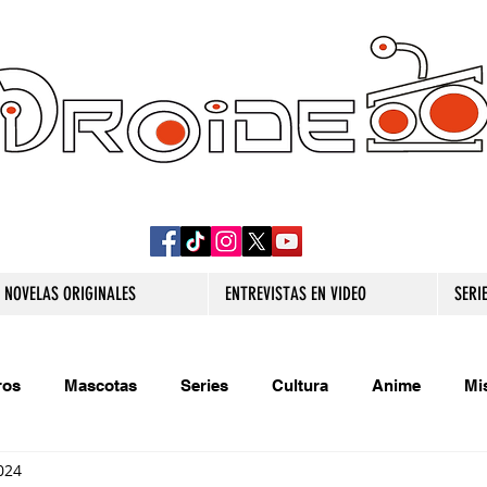
DROIDE TV: CULTURA POP Y PRODUCCION
ORIGINAL
NOVELAS ORIGINALES
ENTREVISTAS EN VIDEO
SERI
ros
Mascotas
Series
Cultura
Anime
Mi
024
s originales
Extra
Relatos
Trivias
Videojueg