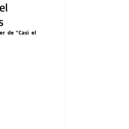
el
s
r de "Casi el 