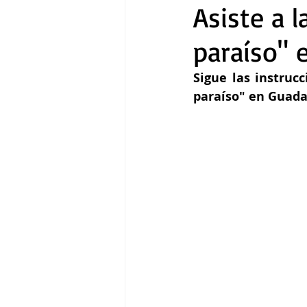
Asiste a l
paraíso" 
Gastronomía
Tecnología
Sigue las instrucc
paraíso" en Guadal