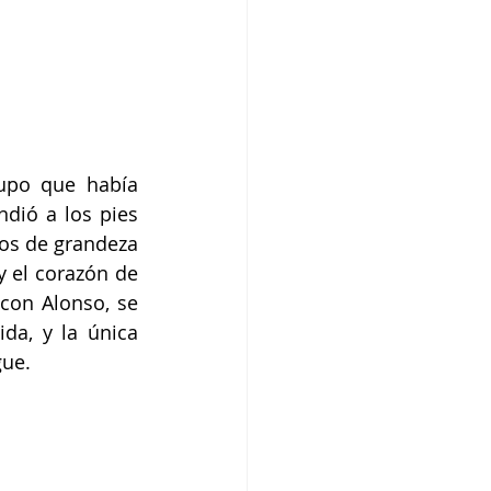
upo que había 
dió a los pies 
ños de grandeza 
y el corazón de 
con Alonso, se 
da, y la única 
gue.