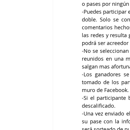
o pases por ningún 
-Puedes participar 
doble. Solo se con
comentarios hechos 
las redes y resulta
podrá ser acreedor 
-No se seleccionan 
reunidos en una mi
salgan mas afortuna
-Los ganadores se
tomado de los parti
muro de Facebook.
-Si el participante
descalificado.
-Una vez enviado e
su pase con la inf
será sorteado de nu