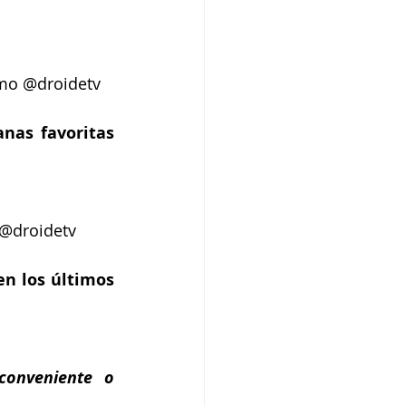
omo @droidetv
nas favoritas 
 @droidetv
n los últimos 
conveniente o 