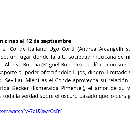
en cines el 12 de septiembre
, el Conde italiano Ugo Conti (Andrea Arcangeli) s
so: un lugar donde la alta sociedad mexicana se rin
ta. Alonso Rondia (Miguel Rodarte), - político con sue
saporte al poder ofreciéndole lujos, dinero ilimitado 
ol Sevilla). Mientras el Conde aprovecha su relación 
rida Becker (Esmeralda Pimentel), el amor de su vi
 toda la verdad sobre el oscuro pasado que lo persi
e.com/watch?v=7dUXswYOsBY