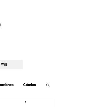
droidetv@gmail.com
E WEB
scelánea
Cómics
os
Teatro