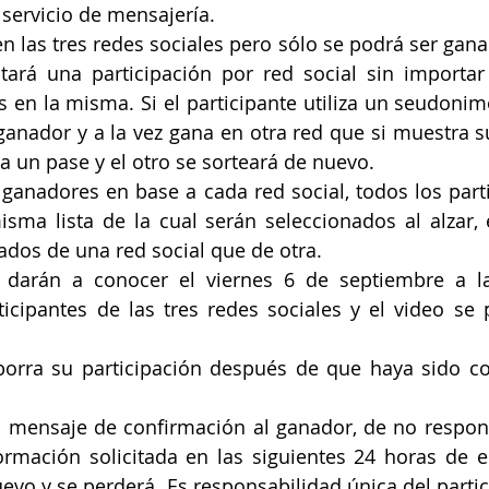
servicio de mensajería.
en las tres redes sociales pero sólo se podrá ser gana
tará una participación por red social sin importar
en la misma. Si el participante utiliza un seudonim
 ganador y a la vez gana en otra red que si muestra s
a un pase y el otro se sorteará de nuevo.
ganadores en base a cada red social, todos los parti
sma lista de la cual serán seleccionados al alzar, 
dos de una red social que de otra.
 darán a conocer el viernes 6 de septiembre a la
cipantes de las tres redes sociales y el video se p
 borra su participación después de que haya sido co
l mensaje de confirmación al ganador, de no respon
ormación solicitada en las siguientes 24 horas de e
evo y se perderá. Es responsabilidad única del partici