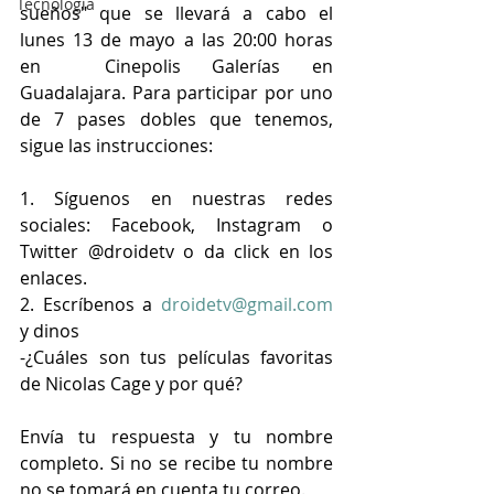
Tecnología
sueños" que se llevará a cabo el 
lunes 13 de mayo a las 20:00 horas 
en  Cinepolis Galerías en 
Guadalajara. Para participar por uno 
de 7 pases dobles que tenemos, 
sigue las instrucciones:
1. Síguenos en nuestras redes 
sociales: Facebook, Instagram o 
Twitter @droidetv o da click en los 
enlaces.
2. Escríbenos a 
droidetv@gmail.com
y dinos
-¿Cuáles son tus películas favoritas 
de Nicolas Cage y por qué?
Envía tu respuesta y tu nombre 
completo. Si no se recibe tu nombre 
no se tomará en cuenta tu correo.