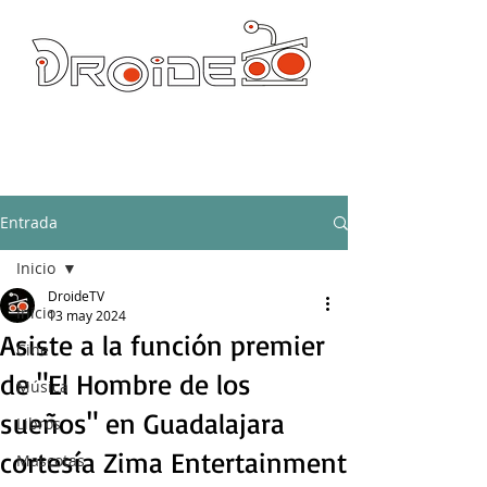
DROIDE TV: CULTURA POP Y PRODUCCION ORIGINAL
droidetv@gmail.com
Entrada
Inicio
DroideTV
Inicio
13 may 2024
Asiste a la función premier
Cine
de "El Hombre de los
Música
sueños" en Guadalajara
Libros
cortesía Zima Entertainment
Mascotas