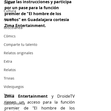
Sigue las instrucciones y participa 
Series
por un pase para la función 
Cultura
premier de "El hombre de los 
Anime
sueños" en Guadalajara cortesía 
Zima Entertainment.
Miscelánea
Cómics
Comparte tu talento
Relatos originales
Extra
Relatos
Trivias
Videojuegos
Teatro
Zima Entertainment
 y DroideTV 
tienen un acceso para la función 
Gastronomía
premier de "El hombre de los 