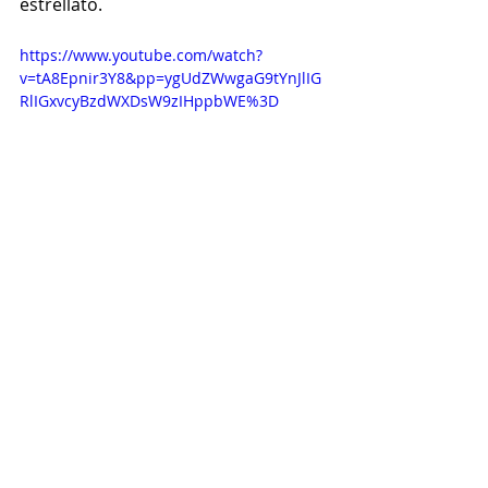
estrellato.
https://www.youtube.com/watch?
v=tA8Epnir3Y8&pp=ygUdZWwgaG9tYnJlIG
RlIGxvcyBzdWXDsW9zIHppbWE%3D