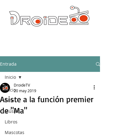
DROIDE TV: CULTURA POP Y PRODUCCION ORIGINAL
droidetv@gmail.com
Entrada
Inicio
DroideTV
Inicio
20 may 2019
Asiste a la función premier
Cine
de "Ma"
Música
Libros
Mascotas