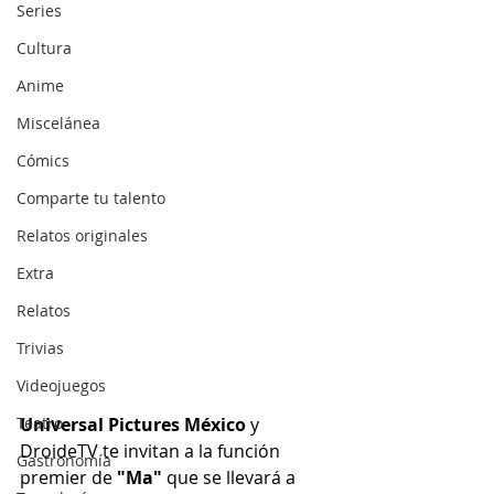
Series
Cultura
Anime
Miscelánea
Cómics
Comparte tu talento
Relatos originales
Extra
Relatos
Trivias
Videojuegos
Teatro
Universal Pictures México
 y 
DroideTV te invitan a la función 
Gastronomía
premier de
 "Ma"
 que se llevará a 