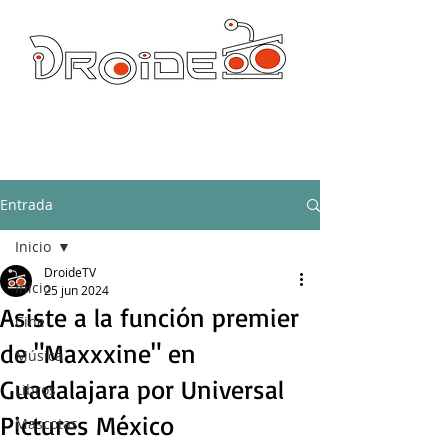
DROIDE TV: CULTURA POP Y PRODUCCION ORIGINAL
droidetv@gmail.com
Entrada
Inicio
DroideTV
Inicio
25 jun 2024
Asiste a la función premier
Cine
de "Maxxxine" en
Música
Guadalajara por Universal
Libros
Pictures México
Mascotas