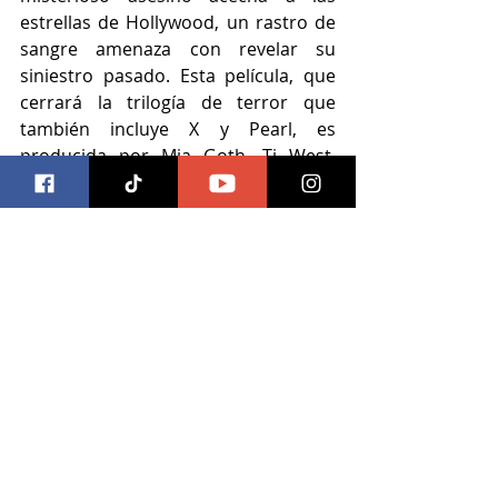
estrellas de Hollywood, un rastro de 
sangre amenaza con revelar su 
siniestro pasado. Esta película, que 
cerrará la trilogía de terror que 
también incluye X y Pearl, es 
producida por Mia Goth, Ti West, 
Jacob Jaffke p.g.a (El Hombre de los 
Sueños, El Valle de la Venganza), 
Kevin Turen (Malcolm y Marie, 
Mentiras Mortales) y Harrison Kreiss 
(North Hollywood).