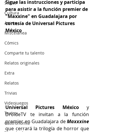
Sigue las instrucciones y participa 
Series
para asistir a la función premier de 
Cultura
"Maxxine" en Guadalajara por 
Anime
cortesía de Universal Pictures 
México
Miscelánea
Cómics
Comparte tu talento
Relatos originales
Extra
Relatos
Trivias
Videojuegos
Universal Pictures México 
y 
Teatro
DroideTV te invitan a la función 
premier en Guadalajara de
Maxxxine
Gastronomía
que cerrará la trilogía de horror que 