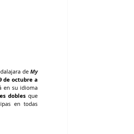
adalajara de
My 
 de octubre a 
á en su idioma 
ses dobles
 que 
cipas en todas 