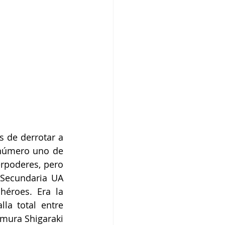
 de derrotar a 
 número uno de 
poderes, pero 
Secundaria UA 
éroes. Era la 
a total entre 
mura Shigaraki 