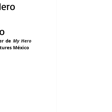
Hero
co
er de 
My Hero 
ctures México