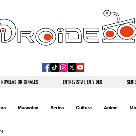
DROIDE TV: CULTURA POP Y PRODUCCION
ORIGINAL
NOVELAS ORIGINALES
ENTREVISTAS EN VIDEO
SERI
ros
Mascotas
Series
Cultura
Anime
Mi
24
s originales
Extra
Relatos
Trivias
Videojueg