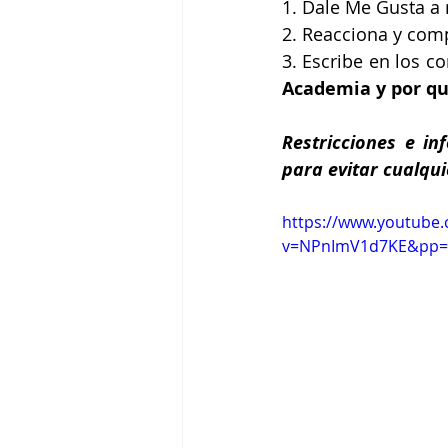
1. Dale Me Gusta a 
2. Reacciona y com
3. Escribe en los c
Academia y por q
Restricciones e in
para evitar cualqu
https://www.youtube
v=NPnImV1d7KE&pp