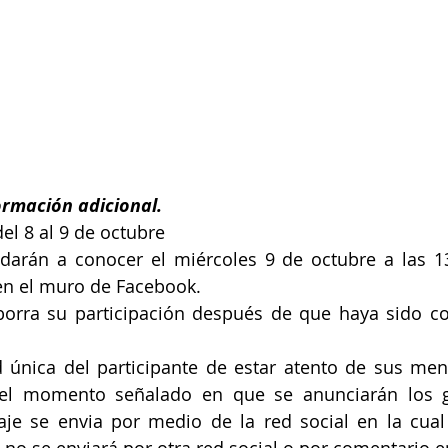
ormación adicional.
el 8 al 9 de octubre
darán a conocer el miércoles 9 de octubre a las 13
 en el muro de Facebook.
 borra su participación después de que haya sido co
d única del participante de estar atento de sus men
 del momento señalado en que se anunciarán los g
je se envia por medio de la red social en la cual 
 no se enviará por otra red social o por comentario e