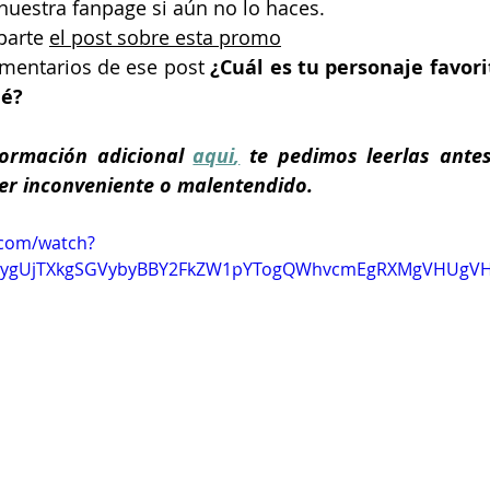
nuestra fanpage si aún no lo haces.
parte
el post sobre esta promo
omentarios de 
ese post
 ¿Cuál es tu personaje favori
ué?
formación adicional 
aqui
,
 te pedimos leerlas antes
ier inconveniente o malentendido.
.com/watch?
=ygUjTXkgSGVybyBBY2FkZW1pYTogQWhvcmEgRXMgVHUgV