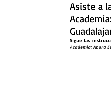
Asiste a 
Academia:
Gastronomía
Tecnología
Guadalaja
Sigue las instrucc
Academia: Ahora E