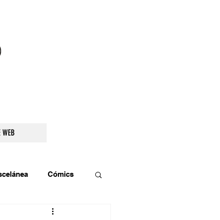
droidetv@gmail.com
E WEB
scelánea
Cómics
os
Teatro