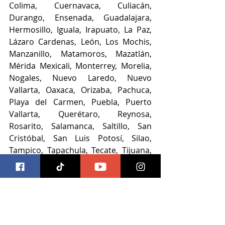
Colima, Cuernavaca, Culiacán, 
Durango, Ensenada, Guadalajara, 
Hermosillo, Iguala, Irapuato, La Paz, 
Lázaro Cardenas, León, Los Mochis, 
Manzanillo, Matamoros, Mazatlán, 
Mérida Mexicali, Monterrey, Morelia, 
Nogales, Nuevo Laredo, Nuevo 
Vallarta, Oaxaca, Orizaba, Pachuca, 
Playa del Carmen, Puebla, Puerto 
Vallarta, Querétaro, Reynosa, 
Rosarito, Salamanca, Saltillo, San 
Cristóbal, San Luis Potosí, Silao, 
Tampico, Tapachula, Tecate, Tijuana, 
Tlaxcala, Toluca, Torreón, Tuxtla 
Gutierrez, Uruapan, Veracruz, 
Villahermosa, Xalapa, Zacatecas, 
Zamora, Zapopan.
Para la compra de boletos, visita la 