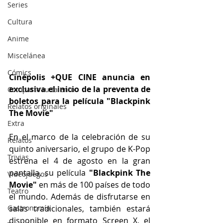
Series
Cultura
Anime
Miscelánea
Cómics
Cinépolis +QUE CINE anuncia en 
exclusiva el inicio de la preventa de 
Comparte tu talento
boletos para la película "Blackpink 
Relatos originales
The Movie"
Extra
En el marco de la celebración de su 
Relatos
quinto aniversario, el grupo de K-Pop 
Trivias
estrena el 4 de agosto en la gran 
pantalla, su película 
"Blackpink The 
Videojuegos
Movie"
 en más de 100 países de todo 
Teatro
el mundo. Además de disfrutarse en 
salas tradicionales, también estará 
Gastronomía
disponible en formato Screen X, el 