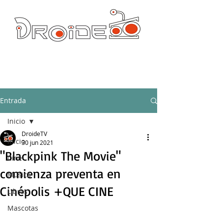
DROIDE TV: CULTURA POP Y PRODUCCION ORIGINAL
droidetv@gmail.com
Entrada
Inicio
DroideTV
Inicio
30 jun 2021
"Blackpink The Movie"
Cine
comienza preventa en
Música
Cinépolis +QUE CINE
Libros
Mascotas