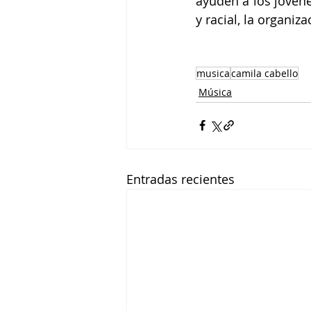
ayuden a los jóvene
y racial, la organi
musica
camila cabello
Música
Entradas recientes