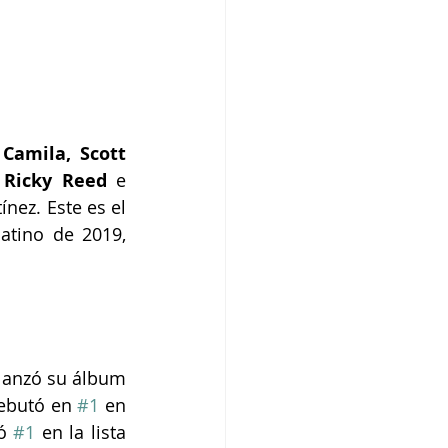
Camila, Scott 
 Ricky Reed
 e 
nez. Este es el 
primer lanzamiento nuevo de Camila desde su álbum 1 certificado Platino de 2019, 
anzó su álbum 
Debutó en 
#1
 en 
ó 
#1
 en la lista 