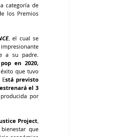
 categoría de 
e los Premios 
NCE
, el cual se 
impresionante 
e a su padre. 
 pop en 2020,
 éxito que tuvo 
 E
stá previsto 
estrenará el 3 
 producida por 
stice Project
, 
bienestar que 