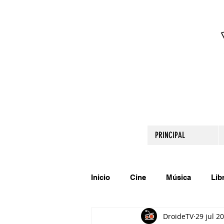
PRINCIPAL
Inicio
Cine
Música
Lib
DroideTV
29 jul 2
Comparte tu talento
Relato