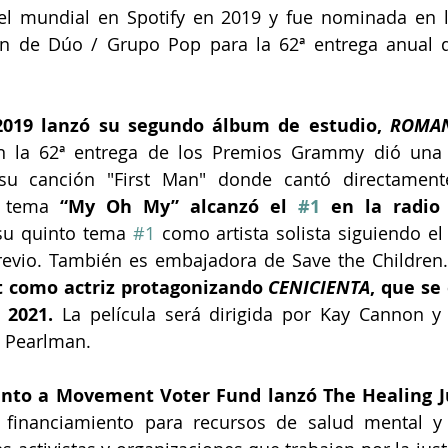
l mundial en Spotify en 2019 y fue nominada en la
ón de Dúo / Grupo Pop para la 62ª entrega anual d
2019 lanzó su segundo álbum de estudio, 
ROMA
 En la 62ª entrega de los Premios Grammy dió una 
 su canción "First Man" donde cantó directament
u tema
 “My Oh My” alcanzó el 
#1
 en la radio
su quinto tema 
#1
 como artista solista siguiendo el
previo. También es embajadora de Save the Children.
 como actriz protagonizando 
CENICIENTA
, que se 
 2021.
 La película será dirigida por Kay Cannon y
 Pearlman.
unto a Movement Voter Fund lanzó The Healing Ju
 financiamiento para recursos de salud mental y 