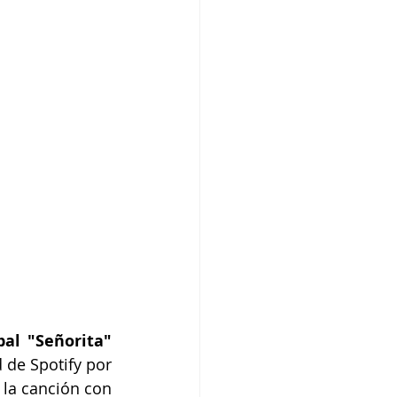
junio del 2019, lanzó junto con Shawn Mendes el sencillo global "Señorita" 
de Spotify por 
la canción con 