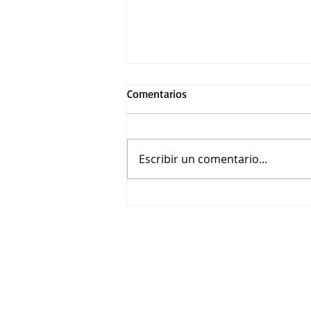
Comentarios
Escribir un comentario...
Dimash Qudaibergen incluye a
México en su nueva gira
internacional