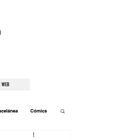
droidetv@gmail.com
E WEB
scelánea
Cómics
os
Teatro