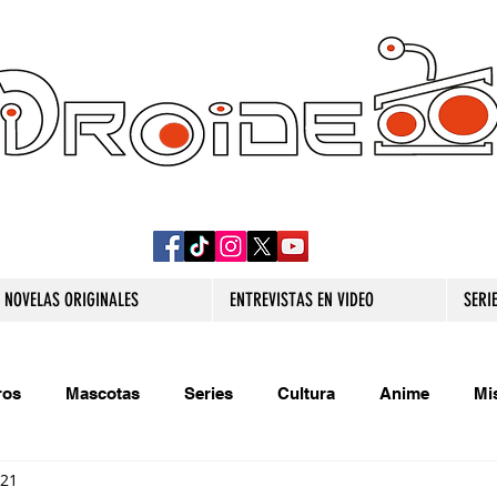
DROIDE TV: CULTURA POP Y PRODUCCION
ORIGINAL
NOVELAS ORIGINALES
ENTREVISTAS EN VIDEO
SERI
ros
Mascotas
Series
Cultura
Anime
Mi
021
s originales
Extra
Relatos
Trivias
Videojueg