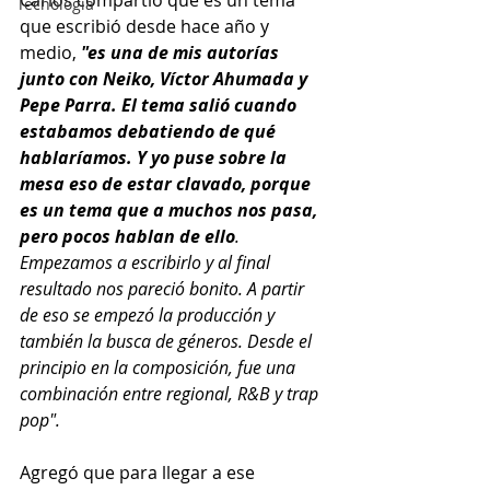
Carlos compartió que es un tema 
Tecnología
que escribió desde hace año y 
medio,
"es una de mis autorías 
junto con Neiko, Víctor Ahumada y 
Pepe Parra. El tema salió cuando 
estabamos debatiendo de qué 
hablaríamos. Y yo puse sobre la 
mesa eso de estar clavado, porque 
es un tema que a muchos nos pasa, 
pero pocos hablan de ello
. 
Empezamos a escribirlo y al final 
resultado nos pareció bonito. A partir 
de eso se empezó la producción y 
también la busca de géneros. Desde el 
principio en la composición, fue una 
combinación entre regional, R&B y trap 
pop".
Agregó que para llegar a ese 