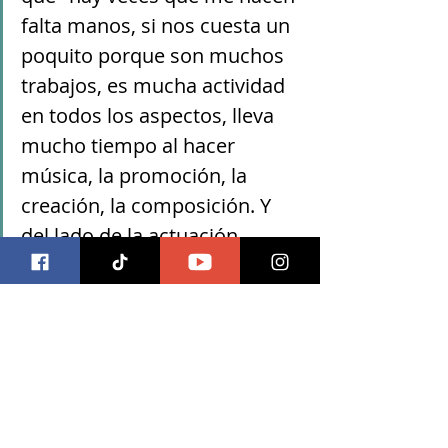
falta manos, si nos cuesta un 
poquito porque son muchos 
trabajos, es mucha actividad 
en todos los aspectos, lleva 
mucho tiempo al hacer 
música, la promoción, la 
creación, la composición. Y 
del lado de la actuación 
también aprenderte textos, 
son muchas horas de 
grabación y hay que esperar a 
que pase la escena de tu 
compañero, hay una infinidad 
de cosas pero al final 
afortunadamente están 