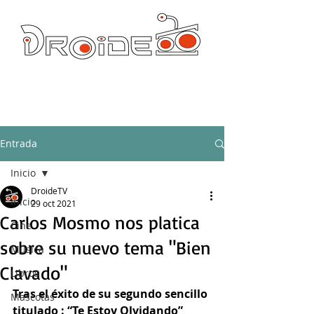
DROIDE TV: CULTURA POP Y PRODUCCION ORIGINAL
droidetv@gmail.com
Entrada
Inicio
DroideTV
Inicio
29 oct 2021
Carlos Mosmo nos platica
Cine
sobre su nuevo tema "Bien
Música
Clavado"
Libros
Tras el éxito de su segundo sencillo 
Mascotas
titulado : “Te Estoy Olvidando” 