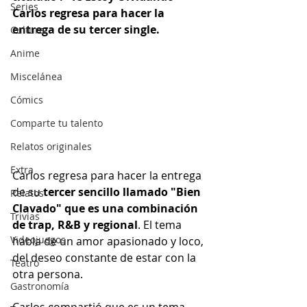
Series
Carlos regresa para hacer la 
entrega de su tercer single.
Cultura
Anime
Miscelánea
Cómics
Comparte tu talento
Relatos originales
Extra
Carlos regresa para hacer la entrega 
de su 
tercer sencillo llamado "Bien 
Relatos
Clavado" que es una combinación 
Trivias
de trap, R&B y regional
. El tema 
Videojuegos
habla de un amor apasionado y loco, 
del deseo constante de estar con la 
Teatro
otra persona. 
Gastronomía