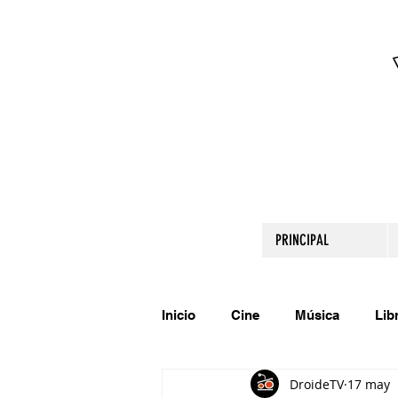
PRINCIPAL
Inicio
Cine
Música
Lib
DroideTV
17 may
Comparte tu talento
Relato