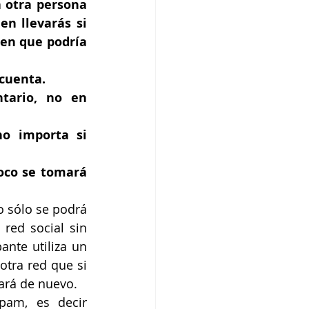
 otra persona 
 llevarás si 
en que podría 
cuenta.
ario, no en 
o importa si 
oco se tomará 
 sólo se podrá 
red social sin 
nte utiliza un 
tra red que si 
ará de nuevo.
am, es decir 