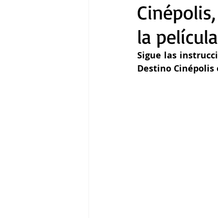
Cinépolis,
la películ
Gastronomía
Tecnología
Sigue las instrucc
Destino Cinépolis