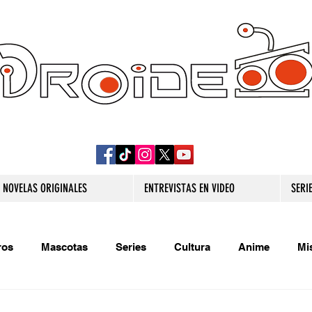
DROIDE TV: CULTURA POP Y PRODUCCION
ORIGINAL
NOVELAS ORIGINALES
ENTREVISTAS EN VIDEO
SERI
ros
Mascotas
Series
Cultura
Anime
Mi
s originales
Extra
Relatos
Trivias
Videojueg