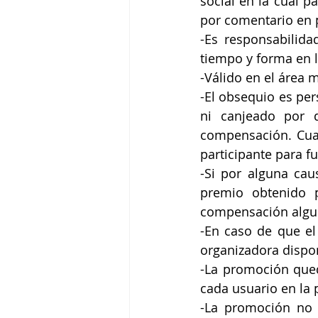
social en la cual p
por comentario en 
-Es responsabilida
tiempo y forma en l
-Válido en el área 
-El obsequio es per
ni canjeado por d
compensación. Cual
participante para f
-Si por alguna caus
premio obtenido p
compensación algu
-En caso de que el 
organizadora dispo
-La promoción queda
cada usuario en la 
-La promoción no e