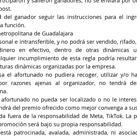
articiparon y salieron ganadores, no se enviará por ot
post.
d del ganador seguir las instrucciones para el ingr
a función.
metropolitana de Guadalajara
sonal e intransferible, y no podrá ser vendido, rifado
inero en efectivo, dentro de otras dinámicas u
quier incumplimiento de esta regla podría resultar 
uturas dinámicas organizadas por la empresa.
a el afortunado no pudiera recoger, utilizar y/o hac
or razones ajenas al organizador, no tendrá der
na.
afortunado no pueda ser localizado o no le interese
ndrá del premio ofrecido como mejor convenga a sus
 fuera de la responsabilidad de Meta, TikTok. La pa
promoción será bajo su propia responsabilidad.
stá patrocinada, avalada, administrada, ni asocia