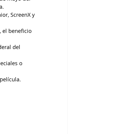
a.
ior, ScreenX y 
, el beneficio 
eral del 
eciales o 
película.