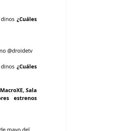
 dinos
 ¿Cuáles 
omo @droidetv
 dinos 
¿Cuáles 
MacroXE, Sala 
es estrenos 
 de mayo del 