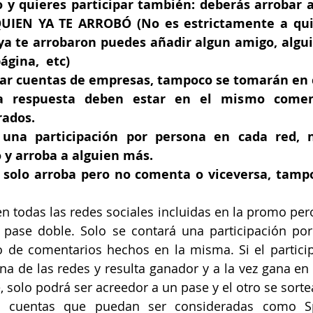
o y quieres participar también: deberás arrobar a
UIEN YA TE ARROBÓ (No es estrictamente a quien
 ya te arrobaron puedes añadir algun amigo, algui
ágina,  etc)
tar cuentas de empresas, tampoco se tomarán en 
la respuesta deben estar en el mismo coment
rados.
 una participación por persona en cada red, n
y arroba a alguien más.
te solo arroba pero no comenta o viceversa, tamp
en todas las redes sociales incluidas en la promo pero
pase doble. Solo se contará una participación por 
 de comentarios hechos en la misma. Si el participa
 de las redes y resulta ganador y a la vez gana en o
solo podrá ser acreedor a un pase y el otro se sorte
 cuentas que puedan ser consideradas como Sp