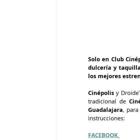
Solo en Club Ciné
dulcería y taquill
los mejores estren
Cinépolis
 y DroideT
tradicional de
 Cin
Guadalajara
, para
instrucciones:
FACEBOOK