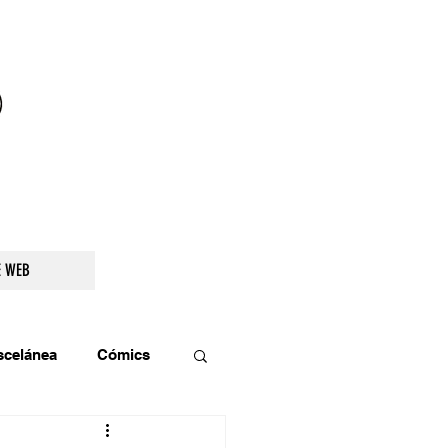
droidetv@gmail.com
E WEB
scelánea
Cómics
os
Teatro