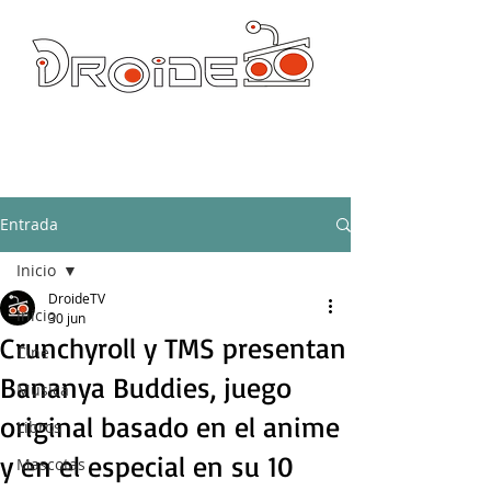
DROIDE TV: CULTURA POP Y PRODUCCION ORIGINAL
droidetv@gmail.com
Entrada
Inicio
DroideTV
Inicio
30 jun
Crunchyroll y TMS presentan
Cine
Bananya Buddies, juego
Música
original basado en el anime
Libros
y en el especial en su 10
Mascotas