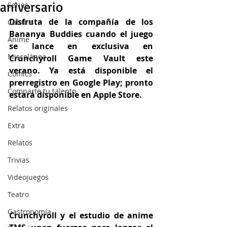
aniversario
Series
Disfruta de la compañía de los 
Cultura
Bananya Buddies cuando el juego 
Anime
se lance en exclusiva en 
Miscelánea
Crunchyroll Game Vault este 
verano. Ya está disponible el 
Cómics
prerregistro en Google Play; pronto 
Comparte tu talento
estará disponible en Apple Store.
Relatos originales
Extra
Relatos
Trivias
Videojuegos
Teatro
Gastronomía
Crunchyroll y el estudio de anime 