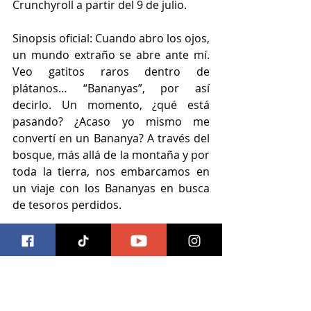
Crunchyroll a partir del 9 de julio.
Sinopsis oficial: Cuando abro los ojos, 
un mundo extraño se abre ante mí. 
Veo gatitos raros dentro de 
plátanos… “Bananyas”, por así 
decirlo. Un momento, ¿qué está 
pasando? ¿Acaso yo mismo me 
convertí en un Bananya? A través del 
bosque, más allá de la montaña y por 
toda la tierra, nos embarcamos en 
un viaje con los Bananyas en busca 
de tesoros perdidos.
El próximo cortometraje cuenta con 
una nueva canción que conmemora 
este hito de la franquicia y un elenco 
de voces estelar:
Stray Bananya - Atsumi Tanezaki 