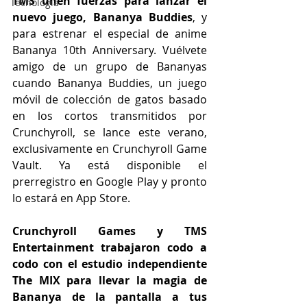
TMS unen fuerzas para lanzar el 
Tecnología
nuevo juego, Bananya Buddies
, y 
para estrenar el especial de anime 
Bananya 10th Anniversary. Vuélvete 
amigo de un grupo de Bananyas 
cuando Bananya Buddies, un juego 
móvil de colección de gatos basado 
en los cortos transmitidos por 
Crunchyroll, se lance este verano, 
exclusivamente en Crunchyroll Game 
Vault. Ya está disponible el 
prerregistro en Google Play y pronto 
lo estará en App Store.
Crunchyroll Games y TMS 
Entertainment trabajaron codo a 
codo con el estudio independiente 
The MIX para llevar la magia de 
Bananya de la pantalla a tus 