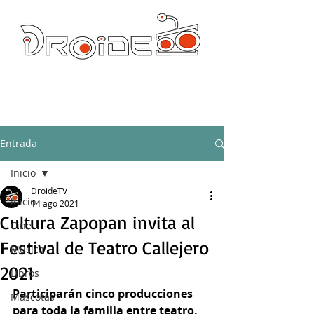
DROIDE TV: CULTURA POP Y PRODUCCION ORIGINAL
droidetv@gmail.com
Entrada
Inicio
DroideTV
Inicio
14 ago 2021
Cultura Zapopan invita al
Cine
Festival de Teatro Callejero
Música
2021
Libros
Participarán cinco producciones 
Mascotas
para toda la familia entre teatro, 