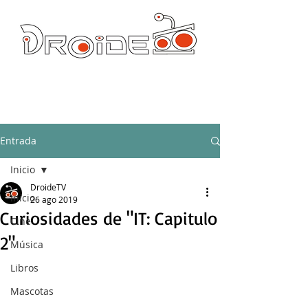
DROIDE TV: CULTURA POP Y PRODUCCION ORIGINAL
droidetv@gmail.com
Entrada
Inicio
DroideTV
Inicio
26 ago 2019
Curiosidades de "IT: Capitulo
Cine
2"
Música
Libros
Mascotas