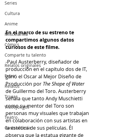
Series
Cultura
Anime
En el marco de su estreno te 
Miscelánea
compartimos algunos datos 
Cómics
curiosos de este filme.
Comparte tu talento
-Paul Austerberry, diseñador de 
Relatos originales
producción en el capítulo dos de IT, 
Extra
ganó el Oscar al Mejor Diseño de 
Producción por 
The Shape of Water
Relatos
de Guillermo del Toro. Austerberry 
Trivias
señala que tanto Andy Muschietti 
como su mentor del Toro son 
Videojuegos
personas muy visuales que trabajan 
Teatro
en colaboración con sus artistas en 
la estética de sus películas. Él 
Gastronomía
observa que la estatua gigante de 