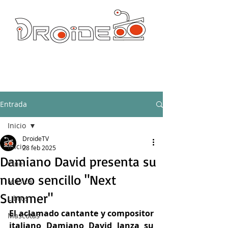
DROIDE TV: CULTURA POP Y PRODUCCION ORIGINAL
droidetv@gmail.com
Entrada
Inicio
DroideTV
Inicio
28 feb 2025
Damiano David presenta su
Cine
nuevo sencillo "Next
Música
Summer"
Libros
El aclamado cantante y compositor 
Mascotas
italiano Damiano David lanza su 