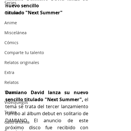
Series
nuevo sencillo
titulado "Next Summer"
Cultura
Anime
Miscelánea
Cómics
Comparte tu talento
Relatos originales
Extra
Relatos
Damiano David lanza su nuevo 
Trivias
sencillo titulado "Next Summer", 
el 
Videojuegos
tema se trata del tercer lanzamiento 
Teatro
rumbo al álbum debut en solitario de 
DAMIANO. El anuncio de este 
Gastronomía
próximo disco fue recibido con 