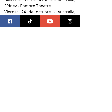
Miércoles 22 de octubre - Australia, 
Sídney - Enmore Theatre
Viernes 24 de octubre - Australia, 
Melbourne - Forum
Lunes 27 de octubre - Japón, Tokio - 
Tokyo Garden Theater
Miércoles 29 de octubre - Japón, 
Osaka - Zepp Osaka Bayside
Viernes 7 de noviembre - Brasil, São 
Paulo - Tokio Marine Hall
Domingo 9 de noviembre - Chile, 
Santiago - Teatro Caupolicán
Martes 11 de noviembre - Argentina, 
Buenos Aires - Complejo C Art Media
Jueves 13 de noviembre - Colombia, 
Bogotá - Teatro Royal Center
Lunes 17 de noviembre - México, 
Ciudad de México - Auditorio 
BlackBerry