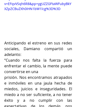
v=EFqvVSqh6R8&pp=ygUZZGFtaWFubyBkY
XZpZCBuZXh0IHN1bW1lcg%3D%3D
Anticipando el estreno en sus redes 
sociales, Damiano compartió un 
adelanto:
“Cuando nos falta la fuerza para 
enfrentar el cambio, la mente puede 
convertirse en una
prisión. Nos encontramos atrapados 
e inmóviles en una jaula hecha de 
miedos, juicios e inseguridades. El 
miedo a no ser suficiente, a no tener 
éxito y a no cumplir con las 
expectativas de los demás, nos 