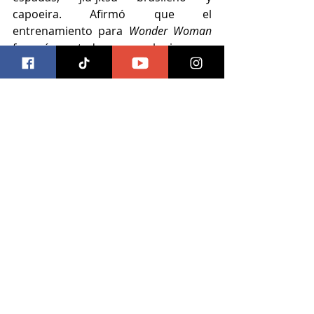
capoeira. Afirmó que el 
entrenamiento para 
Wonder Woman
fue más agotador que cualquier cosa 
por la que pasó en la FDI.
No todo el mundo estaba 
emocionado de ver 
Wonder Woman
. 
En el Líbano, los manifestantes 
exigieron que se prohibiera la 
película debido al servicio militar 
previo de Gadot y al apoyo público 
de la FDI. El Líbano está oficialmente 
en guerra con Israel y 
tiene un 
embargo sobre los productos 
israelíes
.
 Wonder Woman
 se proyectó 
en 15 teatros libaneses.
cine
gal gadot
Cine