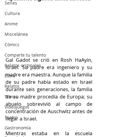
Series
Cultura
Anime
Miscelánea
Cómics
Comparte tu talento
Gal Gadot se crió en Rosh HaAyin, 
Relatos originales
Israel. Su padre era ingeniero y su 
madre era maestra. Aunque la familia 
Extra
de su padre había estado en Israel 
Relatos
durante seis generaciones, la familia 
de su madre procedía de Europa; su 
Trivias
abuelo sobrevivió al campo de 
Videojuegos
concentración de Auschwitz antes de 
Teatro
llegar a Israel.
Gastronomía
Mientras estaba en la escuela 