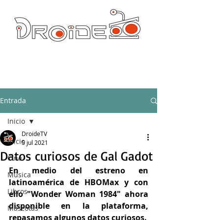
DROIDE TV: CULTURA POP Y PRODUCCION ORIGINAL
droidetv@gmail.com
Entrada
Inicio
DroideTV
Inicio
5 jul 2021
Datos curiosos de Gal Gadot
Cine
En medio del estreno en 
Música
latinoamérica de HBOMax y con 
Libros
ello "Wonder Woman 1984" ahora 
disponible en la plataforma, 
Mascotas
repasamos algunos datos curiosos.