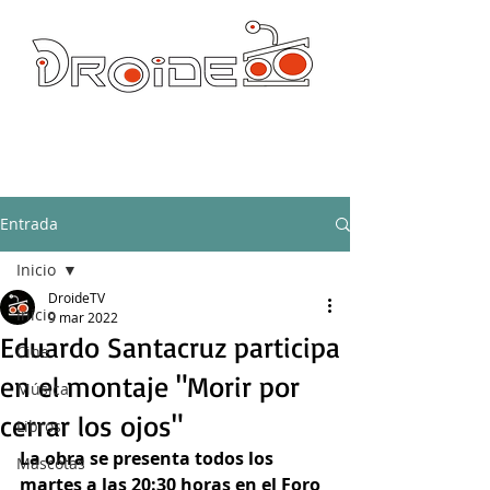
DROIDE TV: CULTURA POP Y PRODUCCION ORIGINAL
droidetv@gmail.com
Entrada
Inicio
DroideTV
Inicio
9 mar 2022
Eduardo Santacruz participa
Cine
en el montaje "Morir por
Música
cerrar los ojos"
Libros
La obra se presenta todos los 
Mascotas
martes a las 20:30 horas en el Foro 