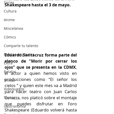
Series
Shakespeare hasta el 3 de mayo.
Cultura
Anime
Miscelánea
Cómics
Comparte tu talento
Relatos originales
Eduardo Santacruz forma parte del 
elenco de "Morir por cerrar los 
Extra
ojos" que se presenta en la CDMX
,  
Relatos
el actor a quien hemos visto en 
producciones como “El señor los 
Trivias
cielos “ y quien este mes va a Madrid 
Videojuegos
para hacer teatro con Juan Carlos 
Corazza, nos platicó sobre el montaje 
Teatro
que puedes disfrutar en Foro 
Gastronomía
Shakespeare (Eduardo volverá hasta 