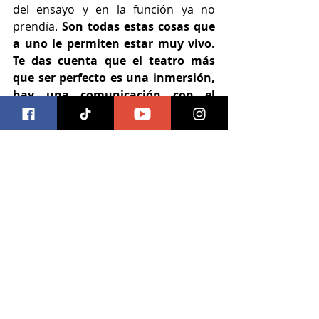
del ensayo y en la función ya no 
prendía. 
Son todas estas cosas que 
a uno le permiten estar muy vivo. 
Te das cuenta que el teatro más 
que ser perfecto es una inmersión, 
hay una comunicación con el 
público que es necesaria. 
A través de la obra cuentas la 
historia, pero luego el público hace 
su viaje persona lo que a ellos les va 
recordando de su vida misma o de 
una historia que escucharon. Es un 
viaje colectivo, eso sucede 
en el 
teatro de una manera maravillosa, 
dónde tienes que estar muy vivo 
porque estás ahí, no hay espacio 
para el truco para la falsedad 
incluso ni siquiera para la edición y 