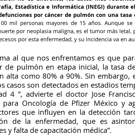
fía, Estadística e Informática (INEGI) durante el 
100 mil personas mayores de 15 años. Aunque se 
erte por neoplasia maligna, es el tumor más letal, po
ecesos por esta enfermedad, y su incidencia va en a
ema al que nos enfrentamos es que para
r de pulmón en etapa inicial, la tasa de
an alta como 80% a 90%. Sin embargo, e
os casos son detectados en estadios tem
d 4 ”, advierte el doctor Jose Francisc
o para Oncología de Pfizer México y ag
ctores que influyen en la detección tard
ción de la enfermedad, que es asintom
les y falta de capacitación médica”.