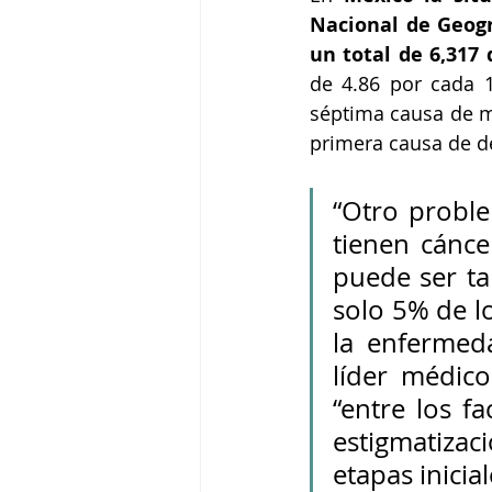
Nacional de Geogra
de 4.86 por cada 
séptima causa de mu
primera causa de d
“Otro probl
tienen cánce
puede ser t
solo 5% de l
la enfermeda
líder médic
“entre los fa
estigmatiza
etapas inicia