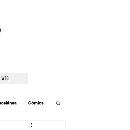
droidetv@gmail.com
E WEB
scelánea
Cómics
os
Teatro