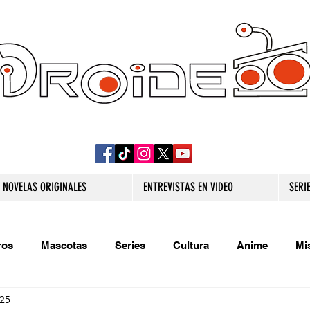
DROIDE TV: CULTURA POP Y PRODUCCION
ORIGINAL
NOVELAS ORIGINALES
ENTREVISTAS EN VIDEO
SERI
ros
Mascotas
Series
Cultura
Anime
Mi
025
s originales
Extra
Relatos
Trivias
Videojueg