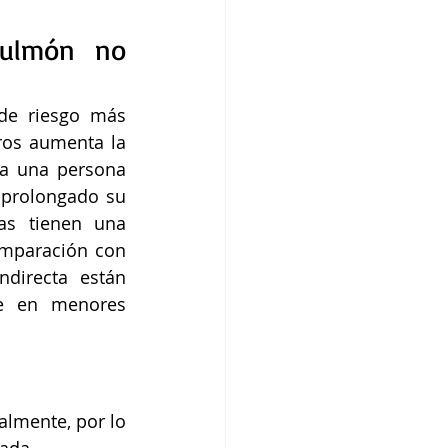
pulmón no 
de riesgo más 
ros aumenta la 
a una persona 
prolongado su 
as tienen una 
mparación con 
irecta están 
e en menores 
lmente, por lo 
ada. 