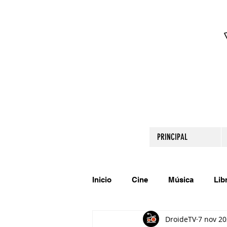
PRINCIPAL
Inicio
Cine
Música
Lib
DroideTV
7 nov 2
Comparte tu talento
Relato