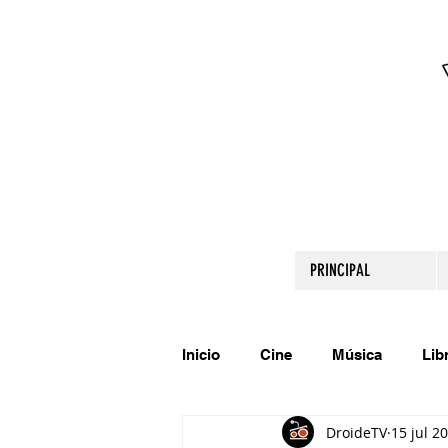
PRINCIPAL
Inicio
Cine
Música
Lib
DroideTV
15 jul 2
Comparte tu talento
Relato