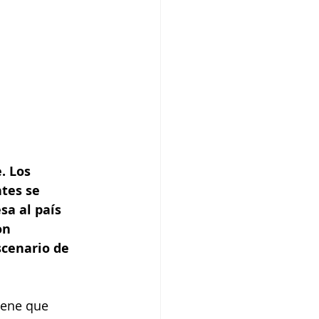
. Los 
tes se 
a al país 
on 
scenario de 
iene que 