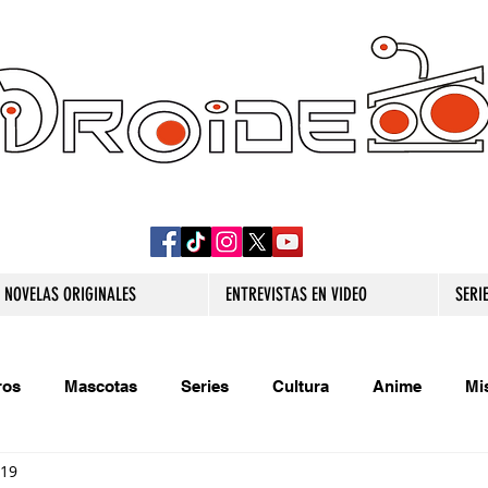
DROIDE TV: CULTURA POP Y PRODUCCION
ORIGINAL
NOVELAS ORIGINALES
ENTREVISTAS EN VIDEO
SERI
ros
Mascotas
Series
Cultura
Anime
Mi
019
s originales
Extra
Relatos
Trivias
Videojueg