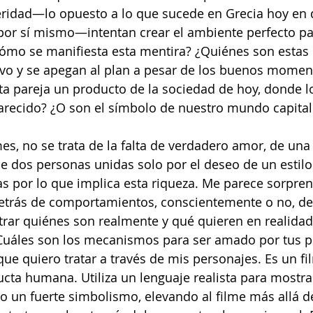
eridad—lo opuesto a lo que sucede en Grecia hoy en 
por sí mismo—intentan crear el ambiente perfecto par
Cómo se manifiesta esta mentira? ¿Quiénes son estas
tivo y se apegan al plan a pesar de los buenos mome
sta pareja un producto de la sociedad de hoy, donde l
recido? ¿O son el símbolo de nuestro mundo capital
s, no se trata de la falta de verdadero amor, de una
 de dos personas unidas solo por el deseo de un estil
as por lo que implica esta riqueza. Me parece sorpre
etrás de comportamientos, conscientemente o no, d
rar quiénes son realmente y qué quieren en realida
¿Cuáles son los mecanismos para ser amado por tus p
que quiero tratar a través de mis personajes. Es un fi
ucta humana. Utiliza un lenguaje realista para mostra
o un fuerte simbolismo, elevando al filme más allá de