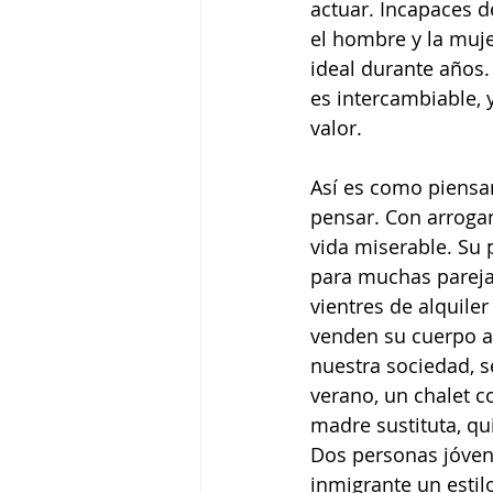
actuar. Incapaces d
el hombre y la muj
ideal durante años.
es intercambiable, y
valor.
Así es como piensa
pensar. Con arrogan
vida miserable. Su 
para muchas parejas
vientres de alquile
venden su cuerpo a
nuestra sociedad, se
verano, un chalet c
madre sustituta, q
Dos personas jóvene
inmigrante un esti