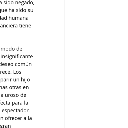
a sido negado, 
ue ha sido su 
tidad humana 
anciera tiene 
e modo de 
insignificante 
n deseo común 
rece. Los 
parir un hijo 
has otras en 
caluroso de 
ecta para la 
 espectador. 
 ofrecer a la 
gran 