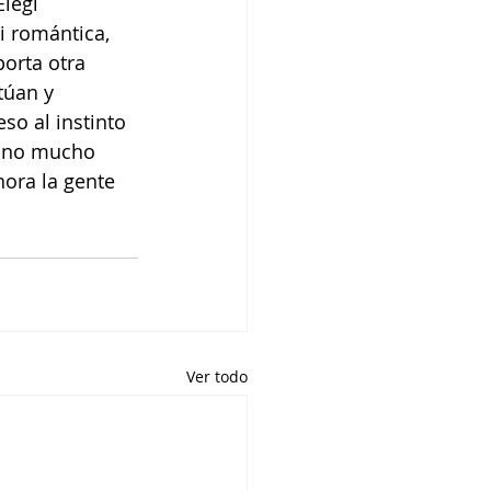
legí 
i romántica, 
porta otra 
túan y 
o al instinto 
e no mucho 
hora la gente 
Ver todo