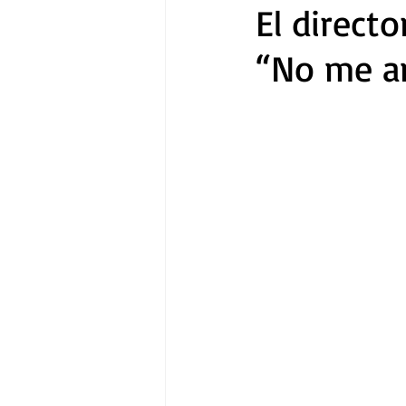
El direct
“No me a
Gastronomía
Tecnología