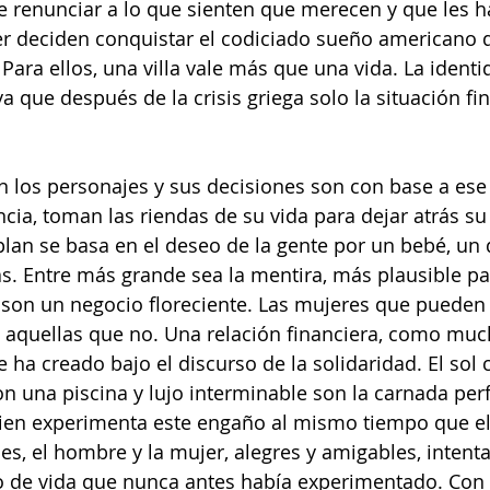
e renunciar a lo que sienten que merecen y que les h
er deciden conquistar el codiciado sueño americano q
 Para ellos, una villa vale más que una vida. La iden
a que después de la crisis griega solo la situación fin
n los personajes y sus decisiones son con base a es
cia, toman las riendas de su vida para dejar atrás su 
plan se basa en el deseo de la gente por un bebé, u
. Entre más grande sea la mentira, más plausible pa
r son un negocio floreciente. Las mujeres que pueden 
 aquellas que no. Una relación financiera, como muc
 ha creado bajo el discurso de la solidaridad. El sol 
on una piscina y lujo interminable son la carnada perf
uien experimenta este engaño al mismo tiempo que el
s, el hombre y la mujer, alegres y amigables, intentan
lo de vida que nunca antes había experimentado. Con 