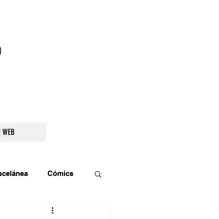
droidetv@gmail.com
E WEB
scelánea
Cómics
os
Teatro