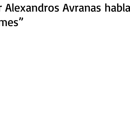
or Alexandros Avranas habl
mes”