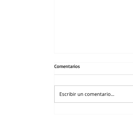
Comentarios
Escribir un comentario...
Asiste a la función premier de
El final de la Calle Oak en
Guadalajara por Warner Bros.
Pictures México