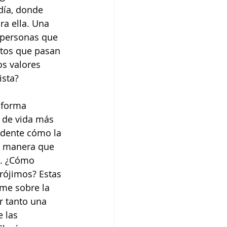
día, donde 
a ella. Una 
 personas que 
ntos que pasan 
os valores 
ista?
 forma 
o de vida más 
ndente cómo la 
e manera que 
d. ¿Cómo 
rójimos? Estas 
lme sobre la 
r tanto una 
 las 