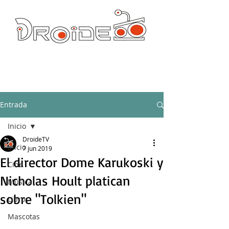
DROIDE TV: CULTURA POP Y PRODUCCION ORIGINAL
droidetv@gmail.com
Entrada
Inicio
DroideTV
Inicio
7 jun 2019
El director Dome Karukoski y
Cine
Nicholas Hoult platican
Música
sobre "Tolkien"
Libros
Mascotas