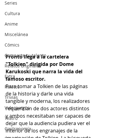
Series
Cultura
Anime
Miscelánea
Cómics
Comparte tu talento
Pronto llega a la cartelera 
"Tolkien" dirigida por Dome 
Relatos originales
Karukoski que narra la vida del 
Extra
famoso escritor. 
Para tomar a Tolkien de las páginas 
Relatos
de la historia y darle una vida 
Trivias
tangible y moderna, los realizadores 
Videojuegos
requerirían de dos actores distintos 
y ambos necesitaban ser capaces de 
Teatro
dejar que la audiencia pudiera ver el 
Gastronomía
interior de los engranajes de la 