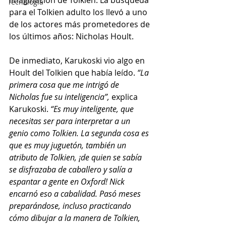
imaginación de Tolkien. La búsqueda 
Tecnología
para el Tolkien adulto los llevó a uno 
de los actores más prometedores de 
los últimos años: Nicholas Hoult.
De inmediato, Karukoski vio algo en 
Hoult del Tolkien que había leído. 
“La 
primera cosa que me intrigó de 
Nicholas fue su inteligencia”,
 explica 
Karukoski. 
“Es muy inteligente, que 
necesitas ser para interpretar a un 
genio como Tolkien. La segunda cosa es 
que es muy juguetón, también un 
atributo de Tolkien, ¡de quien se sabía 
se disfrazaba de caballero y salía a 
espantar a gente en Oxford! Nick 
encarnó eso a cabalidad. Pasó meses 
preparándose, incluso practicando 
cómo dibujar a la manera de Tolkien, 