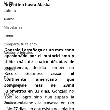
Series
Argentina hasta Alaska
Cultura
Anime
Miscelánea
Cómics
Comparte tu talento
Gonzalo Larrañaga es un mexicano 
Relatos originales
apasionado por el motociclismo y 
Extra
tiene más de cuatro décadas de 
experiencia,
 decidió romper un 
Relatos
Record Guinness 
cruzar el 
Trivias
continente americano que 
comprende más de 23mil 
Videojuegos
Kilómetros en 33 días
, Gonzalo no 
Teatro
sólo lo logró sino que superó la 
marca haciendo la travesía en tan 
Gastronomía
sólo 
27
 dias, en entrevista nos platicó 