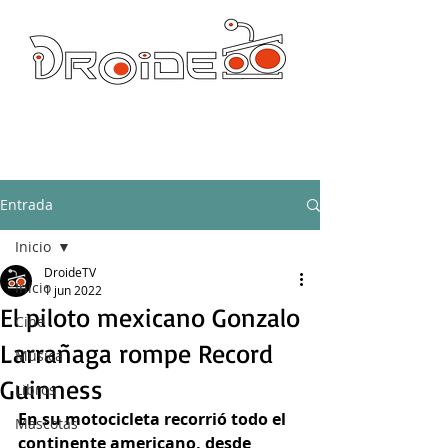
DROIDE TV: CULTURA POP Y PRODUCCION ORIGINAL
droidetv@gmail.com
Entrada
Inicio
DroideTV
Inicio
1 jun 2022
El piloto mexicano Gonzalo
Cine
Larrañaga rompe Record
Música
Guinness
Libros
En su motocicleta recorrió todo el 
Mascotas
continente americano, desde 