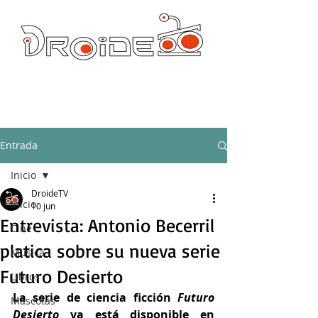
DROIDE TV: CULTURA POP Y PRODUCCION ORIGINAL
droidetv@gmail.com
Entrada
Inicio
DroideTV
Inicio
10 jun
Entrevista: Antonio Becerril
Cine
platica sobre su nueva serie
Música
Futuro Desierto
Libros
La serie de ciencia ficción 
Futuro 
Mascotas
Desierto
 ya está disponible en 