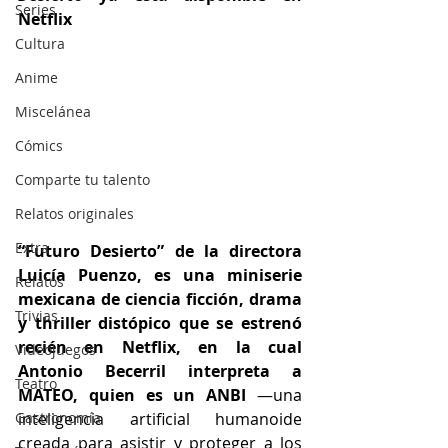
Series
Netflix
Cultura
Anime
Miscelánea
Cómics
Comparte tu talento
Relatos originales
Extra
“Futuro Desierto” de la directora 
Luicía Puenzo, es una miniserie 
Relatos
mexicana de ciencia ficción, drama 
Trivias
y thriller distópico que se estrenó 
recién en Netflix, en la cual 
Videojuegos
Antonio Becerril interpreta a 
Teatro
MATEO, quien es un ANBI 
—una 
inteligencia artificial humanoide 
Gastronomía
creada para asistir y proteger a los 