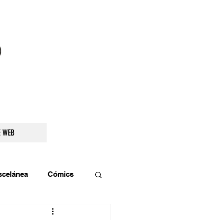
droidetv@gmail.com
E WEB
scelánea
Cómics
os
Teatro