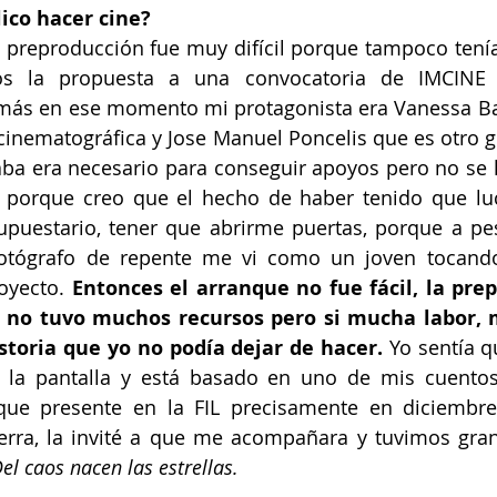
ico hacer cine?
a preproducción fue muy difícil porque tampoco tení
os la propuesta a una convocatoria de IMCINE 
más en ese momento mi protagonista era Vanessa Ba
cinematográfica y Jose Manuel Poncelis que es otro gra
ba era necesario para conseguir apoyos pero no se l
 porque creo que el hecho de haber tenido que luc
puestario, tener que abrirme puertas, porque a pes
fotógrafo de repente me vi como un joven tocando
oyecto. 
Entonces el arranque no fue fácil, la prep
e no tuvo muchos recursos pero si mucha labor, 
storia que yo no podía dejar de hacer. 
Yo sentía q
a la pantalla y está basado en uno de mis cuentos
que presente en la FIL precisamente en diciembre
rra, la invité a que me acompañara y tuvimos gran 
el caos nacen las estrellas.