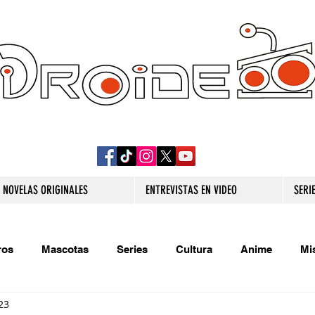
DROIDE TV: CULTURA POP Y PRODUCCION
ORIGINAL
NOVELAS ORIGINALES
ENTREVISTAS EN VIDEO
SERI
ros
Mascotas
Series
Cultura
Anime
Mi
23
s originales
Extra
Relatos
Trivias
Videojueg