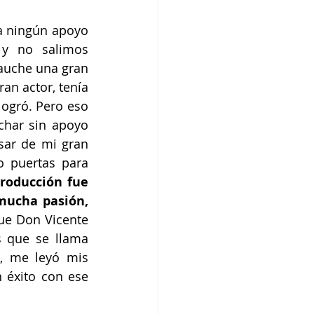
a ningún apoyo 
y no salimos 
uche una gran 
n actor, tenía 
ogró. Pero eso 
har sin apoyo 
ar de mi gran 
 puertas para 
roducción fue 
mucha pasión, 
ue Don Vicente 
 que se llama 
, me leyó mis 
éxito con ese 