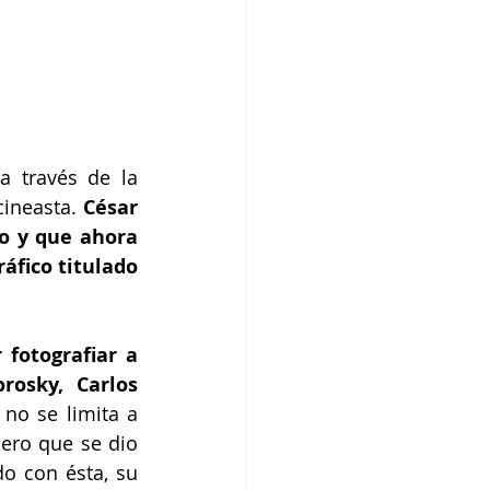
 través de la 
cineasta. 
César 
o y que ahora 
áfico titulado 
fotografiar a 
osky, Carlos 
no se limita a 
ero que se dio 
o con ésta, su 