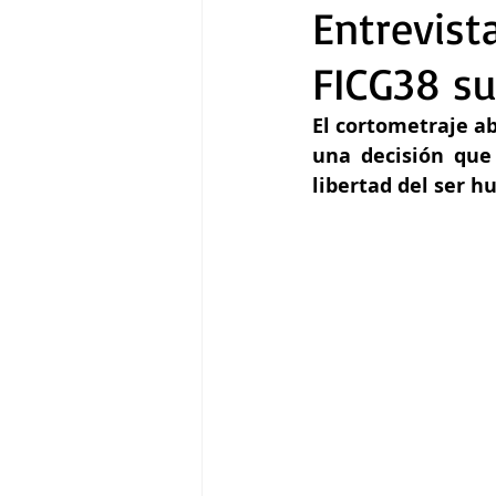
Entrevist
FICG38 su
Gastronomía
Tecnología
El cortometraje ab
una decisión que
libertad del ser 