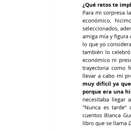
¿Qué retos te impl
Para mi sorpresa l
económico, hicim
seleccionados, ade
amiga mía y figura 
lo que yo considera
también lo celebró
económico ni presu
trayectoria como 
llevar a cabo mi pr
muy difícil ya qu
porque era una hi
necesitaba llegar 
"Nunca es tarde" 
cuentos Blanca Gue
libro que se llama 
D