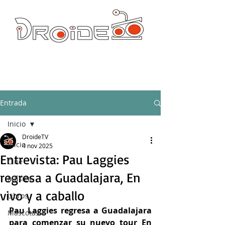
DROIDE TV: CULTURA POP Y PRODUCCION ORIGINAL
droidetv@gmail.com
Entrada
Inicio
DroideTV
Inicio
4 nov 2025
Entrevista: Pau Laggies
Cine
regresa a Guadalajara, En
Música
vivo y a caballo
Libros
Pau Laggies regresa a Guadalajara 
Mascotas
para comenzar su nuevo tour En 