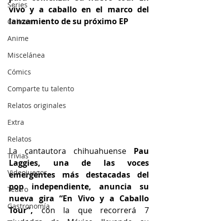
Series
vivo y a caballo en el marco del 
lanzamiento de su próximo EP
Cultura
Anime
Miscelánea
Cómics
Comparte tu talento
Relatos originales
Extra
Relatos
La cantautora chihuahuense 
Pau 
Trivias
Laggies, una de las voces 
Videojuegos
emergentes más destacadas del 
pop independiente, anuncia su 
Teatro
nueva gira “En Vivo y a Caballo 
Gastronomía
Tour”,
 con la que recorrerá 7 