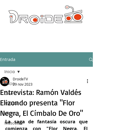
DROIDE TV: CULTURA POP Y PRODUCCION ORIGINAL
droidetv@gmail.com
Entrada
Inicio
DroideTV
Inicio
29 nov 2023
Entrevista: Ramón Valdés
Cine
Elizondo presenta "Flor
Música
Negra, El Címbalo De Oro"
Libros
La saga de fantasía oscura que 
Mascotas
comienza con "Flor Negra, El 