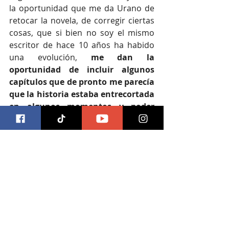
la oportunidad que me da Urano de 
retocar la novela, de corregir ciertas 
cosas, que si bien no soy el mismo 
escritor de hace 10 años ha habido 
una evolución, 
me dan la 
oportunidad de incluir algunos 
capítulos que de pronto me parecía 
que la historia estaba entrecortada 
en algunos momentos y poder 
darle esa fluidez me gustó mucho
. 
Incluso también hacerla más sencilla 
de repente, quitar algunas palabras 
rebuscadas que a veces uno hace 
eso para demostrar que es una gran 
escritor, cuando comienzas, cuando 
uno está empezando y quieres 
demostrar que tienes mucho léxico y 
no se trata de eso. Esa posibilidad 