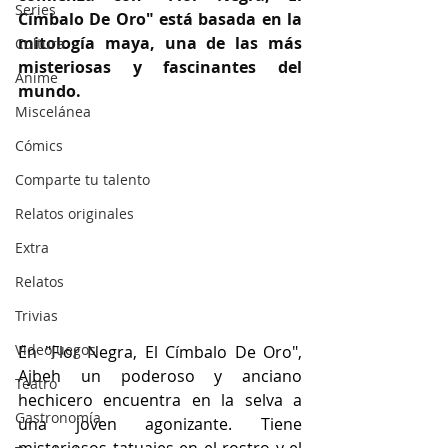
Series
Címbalo De Oro" está basada en la 
mitología maya, una de las más 
Cultura
misteriosas y fascinantes del 
Anime
mundo.
Miscelánea
Cómics
Comparte tu talento
Relatos originales
Extra
Relatos
Trivias
Videojuegos
En "Flor Negra, El Címbalo De Oro", 
Ajbeh un poderoso y anciano 
Teatro
hechicero encuentra en la selva a 
Gastronomía
una joven agonizante. Tiene 