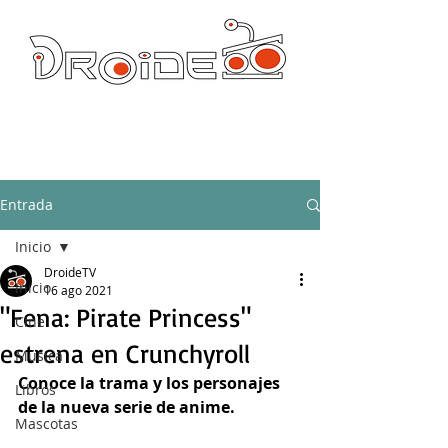
DROIDE TV: CULTURA POP Y PRODUCCION ORIGINAL
droidetv@gmail.com
Entrada
Inicio
DroideTV
Inicio
16 ago 2021
"Fena: Pirate Princess"
Cine
estrena en Crunchyroll
Música
Conoce la trama y los personajes 
Libros
de la nueva serie de anime.
Mascotas