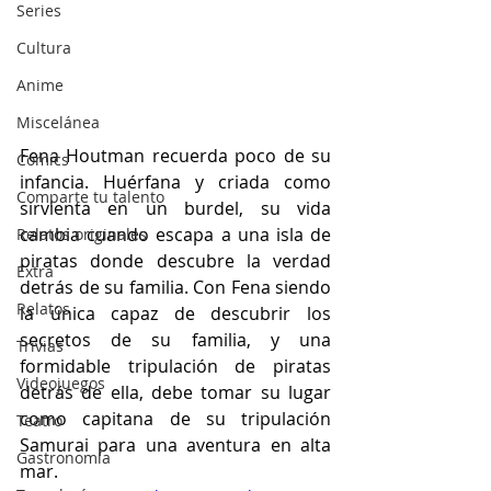
Series
Cultura
Anime
Miscelánea
Fena Houtman recuerda poco de su 
Cómics
infancia. Huérfana y criada como 
Comparte tu talento
sirvienta en un burdel, su vida 
cambia cuando escapa a una isla de 
Relatos originales
piratas donde descubre la verdad 
Extra
detrás de su familia. Con Fena siendo 
Relatos
la única capaz de descubrir los 
secretos de su familia, y una 
Trivias
formidable tripulación de piratas 
Videojuegos
detrás de ella, debe tomar su lugar 
como capitana de su tripulación 
Teatro
Samurai para una aventura en alta 
Gastronomía
mar.