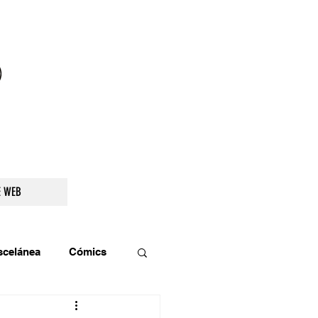
droidetv@gmail.com
E WEB
scelánea
Cómics
os
Teatro