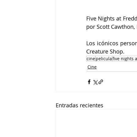
Five Nights at Fred
por Scott Cawthon
Los icónicos person
Creature Shop.
cine
pelicula
five nights 
Cine
Entradas recientes