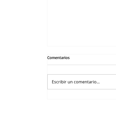
Comentarios
Escribir un comentario...
La muerte de Robin Hood:
Hugh Jackman estelariza esta
readaptación del mito