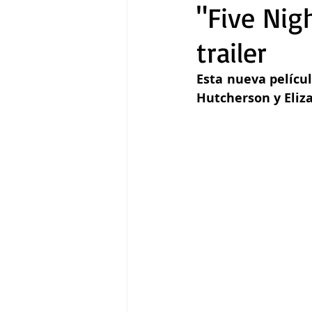
"Five Nig
trailer
Gastronomía
Tecnología
Esta nueva pelícu
Hutcherson y Eliz