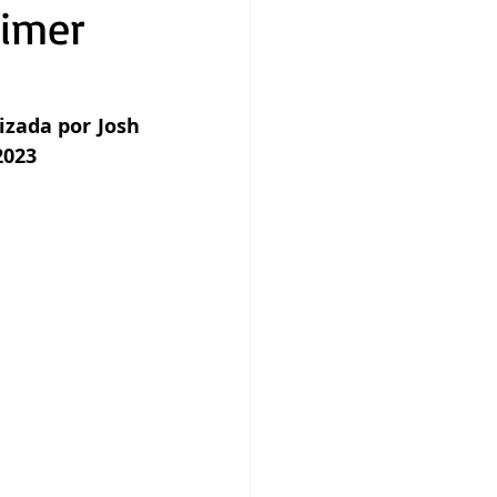
rimer
zada por Josh 
2023