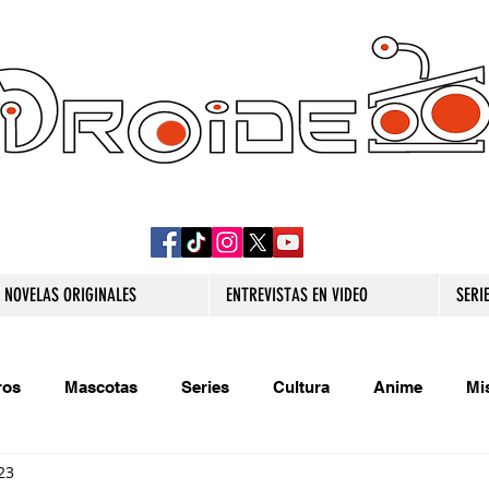
DROIDE TV: CULTURA POP Y PRODUCCION
ORIGINAL
NOVELAS ORIGINALES
ENTREVISTAS EN VIDEO
SERI
ros
Mascotas
Series
Cultura
Anime
Mi
23
s originales
Extra
Relatos
Trivias
Videojueg