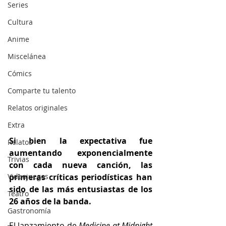
Series
Cultura
Anime
Miscelánea
Cómics
Comparte tu talento
Relatos originales
Extra
Si bien la expectativa fue 
Relatos
aumentando exponencialmente 
Trivias
con cada nueva canción, las 
Videojuegos
primeras críticas periodísticas han 
sido de las más entusiastas de los 
Teatro
26 años de la banda.
Gastronomía
El lanzamiento de 
Medicine at Midnight