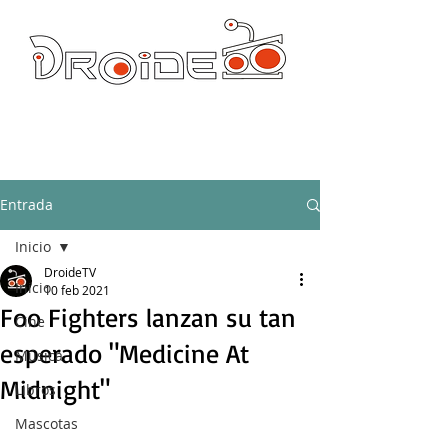
DROIDE TV: CULTURA POP Y PRODUCCION ORIGINAL
droidetv@gmail.com
Entrada
Inicio
DroideTV
Inicio
10 feb 2021
Foo Fighters lanzan su tan
Cine
esperado "Medicine At
Música
Midnight"
Libros
Mascotas