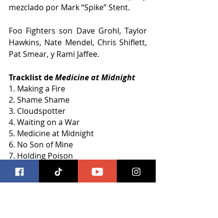
mezclado por Mark “Spike” Stent.
Foo Fighters son Dave Grohl, Taylor 
Hawkins, Nate Mendel, Chris Shiflett, 
Pat Smear, y Rami Jaffee.
Tracklist de 
Medicine at Midnight
1. 
Making a Fire
2. 
Shame Shame
3. 
Cloudspotter
4. 
Waiting on a War
5. 
Medicine at Midnight
6. 
No Son of Mine
7. 
Holding Poison
8. 
Chasing Birds
9. 
Love Dies Young
musica
Música