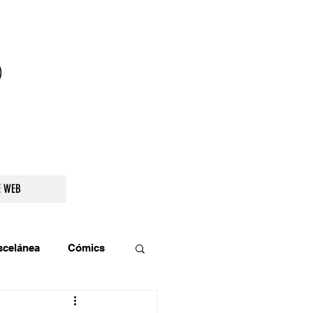
droidetv@gmail.com
E WEB
scelánea
Cómics
os
Teatro