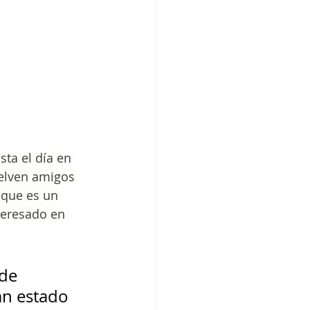
ta el día en 
elven amigos 
 que es un 
teresado en 
de 
an estado 