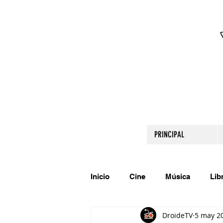
PRINCIPAL
Inicio
Cine
Música
Lib
DroideTV
5 may 2
Comparte tu talento
Relato