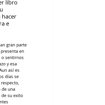
r libro 
u 
 hacer 
ra e 
man gran parte 
 presenta en 
 o sentirnos 
azo y esa 
Aun así es 
s días se 
 respecto, 
a de una 
 de su exito 
ntes 