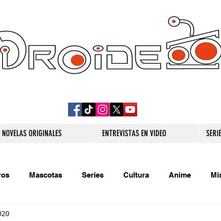
DROIDE TV: CULTURA POP Y PRODUCCION
ORIGINAL
NOVELAS ORIGINALES
ENTREVISTAS EN VIDEO
SERI
ros
Mascotas
Series
Cultura
Anime
Mi
020
s originales
Extra
Relatos
Trivias
Videojueg