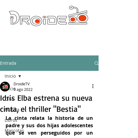
DROIDE TV: CULTURA POP Y PRODUCCION ORIGINAL
droidetv@gmail.com
Entrada
Inicio
DroideTV
Inicio
5 ago 2022
Idris Elba estrena su nueva
Cine
cinta, el thriller "Bestia"
Música
La cinta relata la historia de un 
Libros
padre y sus dos hijas adolescentes 
Mascotas
que se ven perseguidos por un 