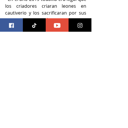
los criadores criaran leones en 
cautiverio y los sacrificaran por sus 
partes —o que los usaran para 
“cacerías legales”, en la que los 
turistas podían cazar leones criados 
en cautiverio, por deporte. 
·  Hace un siglo había más de 200,000 
leones viviendo en África. Hoy hay 
menos de 20,000 —una disminución 
del 90 %. 
· Los leones ahora están extintos en 
26 países africanos y han 
desaparecido del 95 % de su área de 
distribución.