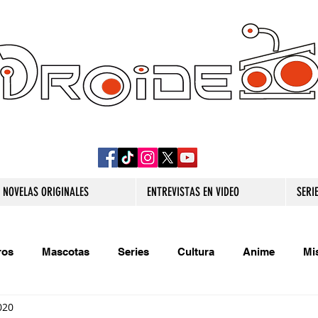
DROIDE TV: CULTURA POP Y PRODUCCION
ORIGINAL
NOVELAS ORIGINALES
ENTREVISTAS EN VIDEO
SERI
ros
Mascotas
Series
Cultura
Anime
Mi
020
s originales
Extra
Relatos
Trivias
Videojueg