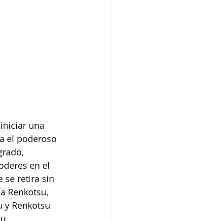
niciar una 
ra el poderoso 
grado, 
oderes en el 
se retira sin 
ía Renkotsu, 
u y Renkotsu 
u.