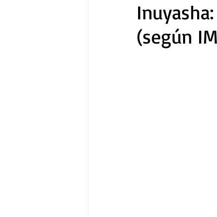
Inuyasha:
(según I
Gastronomía
Tecnología