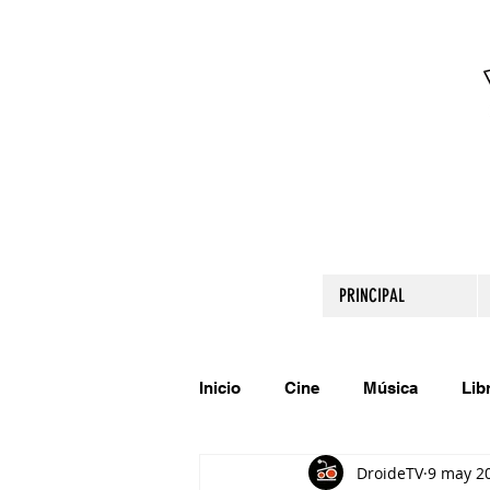
PRINCIPAL
Inicio
Cine
Música
Lib
DroideTV
9 may 2
Comparte tu talento
Relato