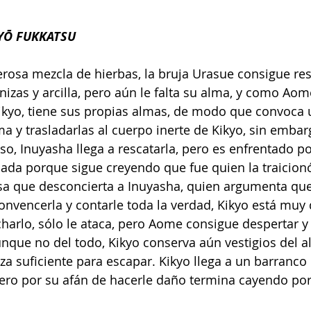
YŌ FUKKATSU
rosa mezcla de hierbas, la bruja Urasue consigue resu
zas y arcilla, pero aún le falta su alma, y como Aome
ikyo, tiene sus propias almas, de modo que convoca 
ma y trasladarlas al cuerpo inerte de Kikyo, sin embar
so, Inuyasha llega a rescatarla, pero es enfrentado p
ada porque sigue creyendo que fue quien la traicionó
sa que desconcierta a Inuyasha, quien argumenta que 
onvencerla y contarle toda la verdad, Kikyo está muy 
charlo, sólo le ataca, pero Aome consigue despertar y
unque no del todo, Kikyo conserva aún vestigios del 
za suficiente para escapar. Kikyo llega a un barranco 
pero por su afán de hacerle daño termina cayendo por 