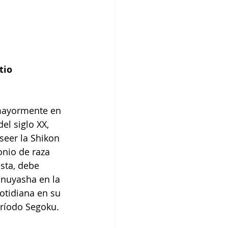
tio 
 mayormente en 
el siglo XX, 
eer la Shikon 
onio de raza 
sta, debe 
Inuyasha en la 
otidiana en su 
eríodo Segoku.