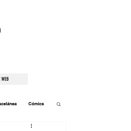
droidetv@gmail.com
E WEB
scelánea
Cómics
os
Teatro