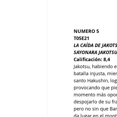
NUMERO 5
T05E21
LA CAÍDA DE JAKOT
SAYONARA JAKOTS
Calificación: 8,4
Jakotsu, habiendo 
batalla injusta, mi
santo Hakushin, lo
provocando que pie
momento más oportun
despojarlo de su fr
pero no sin que Ban
da lugar en el mon