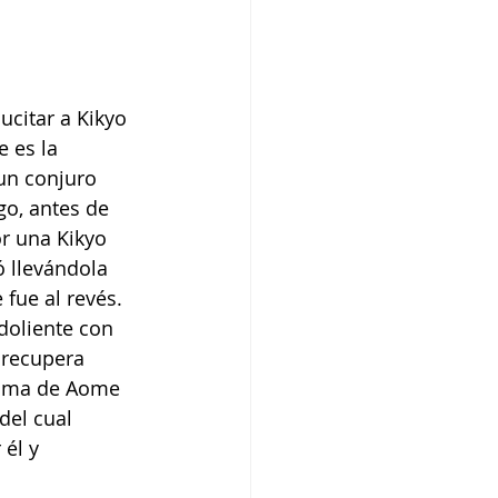
citar a Kikyo 
 es la 
un conjuro 
go, antes de 
or una Kikyo 
 llevándola 
fue al revés. 
doliente con 
 recupera 
alma de Aome 
del cual 
él y 