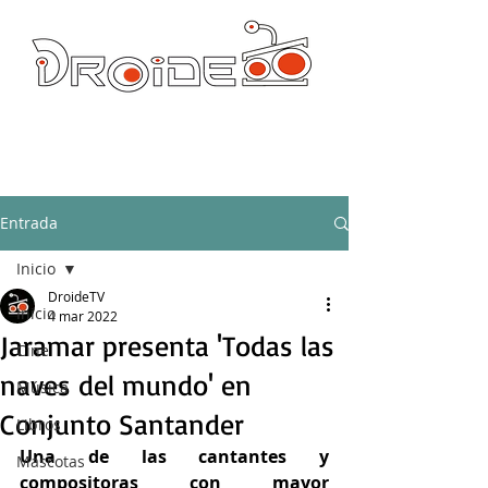
DROIDE TV: CULTURA POP Y PRODUCCION ORIGINAL
droidetv@gmail.com
Entrada
Inicio
DroideTV
Inicio
4 mar 2022
Jaramar presenta 'Todas las
Cine
naves del mundo' en
Música
Conjunto Santander
Libros
Una de las cantantes y 
Mascotas
compositoras con mayor 