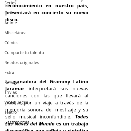
Series
reconocimiento en nuestro país, 
presentará en concierto su nuevo 
Cultura
disco. 
Anime
Miscelánea
Cómics
Comparte tu talento
Relatos originales
Extra
La ganadora del Grammy Latino 
Relatos
Jaramar
 interpretará sus nuevas 
Trivias
canciones con las que llevará al 
Videojuegos
público por un viaje a través de la 
memoria sonora del mestizaje y su 
Teatro
sello musical inconfundible. 
Todas 
Gastronomía
Las Naves del Mundo
 es un trabajo 
discográfico que refleja y sintetiza 