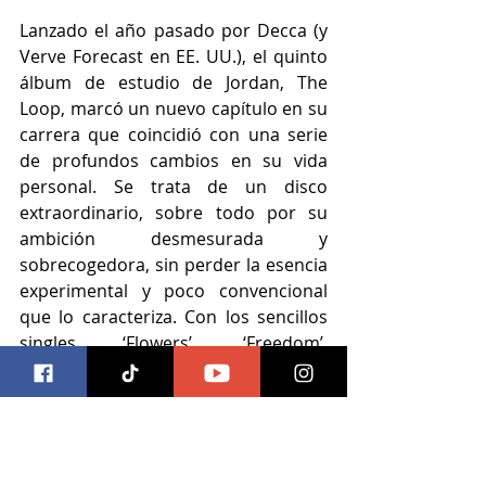
Lanzado el año pasado por Decca (y 
Verve Forecast en EE. UU.), el quinto 
álbum de estudio de Jordan, The 
Loop, marcó un nuevo capítulo en su 
carrera que coincidió con una serie 
de profundos cambios en su vida 
personal. Se trata de un disco 
extraordinario, sobre todo por su 
ambición desmesurada y 
sobrecogedora, sin perder la esencia 
experimental y poco convencional 
que lo caracteriza. Con los sencillos 
singles ‘Flowers’, ‘Freedom’, 
‘Learning’, ‘Friend or Foe’ y ‘Trust’, el 
álbum exhibe su estilo de producción 
audaz, junto con espectaculares 
arreglos orquestales y coros 
evocadores, ritmos hipnóticos y una 