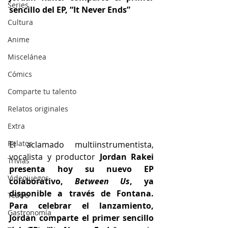
Series
sencillo del EP, “It Never Ends”
Cultura
Anime
Miscelánea
Cómics
Comparte tu talento
Relatos originales
Extra
Relatos
El aclamado multiinstrumentista, 
vocalista y productor
 Jordan Rakei 
Trivias
presenta hoy su nuevo EP 
Videojuegos
colaborativo, 
Between Us
, ya 
disponible a través de Fontana. 
Teatro
Para celebrar el lanzamiento, 
Gastronomía
Jordan comparte el primer sencillo 