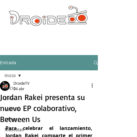
DROIDE TV: CULTURA POP Y PRODUCCION ORIGINAL
droidetv@gmail.com
Entrada
Inicio
DroideTV
Inicio
24 abr
Jordan Rakei presenta su
Cine
nuevo EP colaborativo,
Música
Between Us
Libros
Para celebrar el lanzamiento, 
Mascotas
Jordan Rakei comparte el primer 