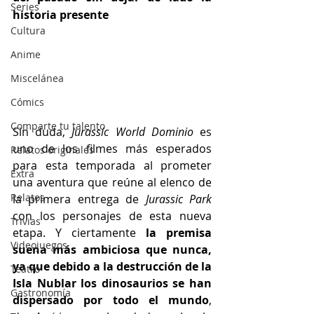
Series
historia presente
Cultura
Anime
Miscelánea
Cómics
Comparte tu talento
Sin duda, 
Jurassic World Dominio 
es 
uno de los filmes más esperados 
Relatos originales
para esta temporada al prometer 
Extra
una aventura que reúne al elenco de 
Relatos
la primera entrega de 
Jurassic Park 
con los personajes de esta nueva 
Trivias
etapa. Y ciertamente 
la premisa 
Videojuegos
suena más ambiciosa que nunca, 
ya que debido a la destrucción de la 
Teatro
Isla Nublar los dinosaurios se han 
Gastronomía
dispersado por todo el mundo
, 