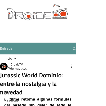
DROIDE TV: CULTURA POP Y PRODUCCION ORIGINAL
droidetv@gmail.com
Entrada
Inicio
DroideTV
Inicio
30 may 2022
Jurassic World Dominio:
Cine
entre la nostalgia y la
Música
novedad
Libros
El filme retoma algunas fórmulas 
Mascotas
del pasado sin dejar de lado la 