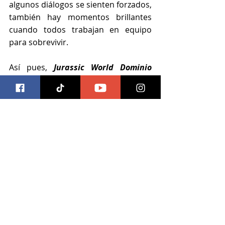
algunos diálogos se sienten forzados, 
también hay momentos brillantes 
cuando todos trabajan en equipo 
para sobrevivir.
Así pues,
Jurassic World Dominio 
logra ser una película cargada de 
emociones que puede disfrutar 
toda la familia
; tanto los fanáticos 
de antaño, como los jóvenes que han 
seguido las entregas de 
Jurassic 
World. 
Una apuesta segura para 
pasar un buen rato en el cine.