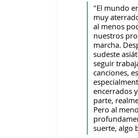
"El mundo en
muy aterrado
al menos pod
nuestros pro
marcha. Despu
sudeste asiát
seguir traba
canciones, es
especialment
encerrados y
parte, realm
Pero al meno
profundament
suerte, algo 