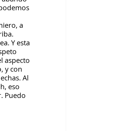
o podemos 
iero, a 
iba. 
a. Y esta 
speto 
l aspecto 
, y con 
echas. Al 
Oh, eso 
r. Puedo 