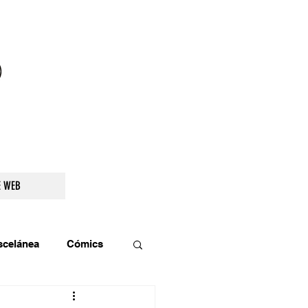
droidetv@gmail.com
E WEB
scelánea
Cómics
os
Teatro