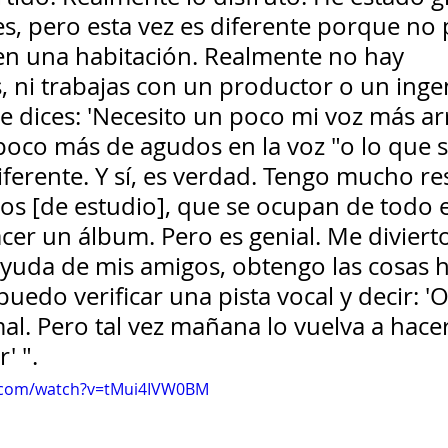
es, pero esta vez es diferente porque n
 en una habitación. Realmente no hay 
, ni trabajas con un productor o un ingen
e dices: 'Necesito un poco mi voz más arr
oco más de agudos en la voz "o lo que se
ferente. Y sí, es verdad. Tengo mucho re
os [de estudio], que se ocupan de todo e
cer un álbum. Pero es genial. Me divierto
yuda de mis amigos, obtengo las cosas h
 puedo verificar una pista vocal y decir: '
al. Pero tal vez mañana lo vuelva a hace
' ".
.com/watch?v=tMui4IVW0BM