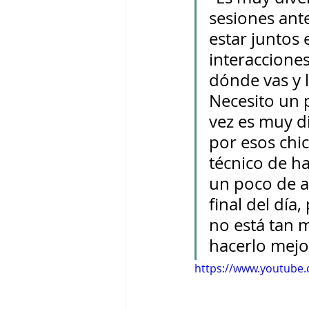
sesiones ant
estar juntos
interacciones
dónde vas y l
Necesito un p
vez es muy di
por esos chic
técnico de ha
un poco de a
final del día,
no está tan m
hacerlo mejor
https://www.youtube