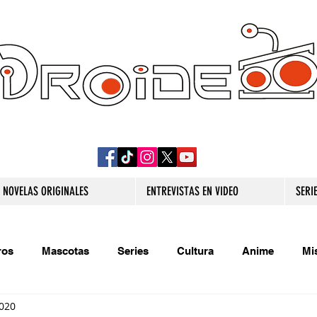
DROIDE TV: CULTURA POP Y PRODUCCION
ORIGINAL
NOVELAS ORIGINALES
ENTREVISTAS EN VIDEO
SERI
ros
Mascotas
Series
Cultura
Anime
Mi
2020
s originales
Extra
Relatos
Trivias
Videojueg