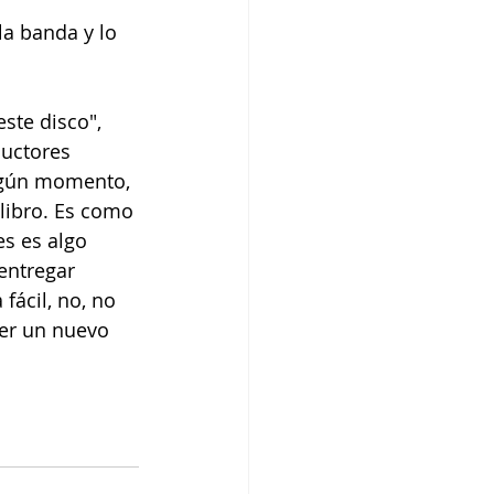
a banda y lo 
ste disco", 
uctores 
lgún momento, 
libro. Es como 
es es algo 
entregar 
fácil, no, no 
cer un nuevo 