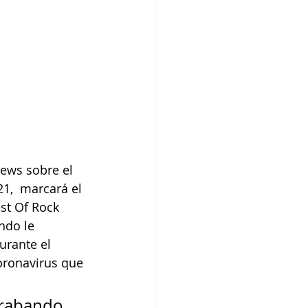
News sobre el 
1,  marcará el 
st Of Rock 
ndo le 
urante el 
oronavirus que 
grabando 