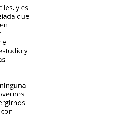
les, y es 
giada que 
en 
n 
 el 
estudio y 
as 
 ninguna 
overnos. 
rgirnos 
 con 