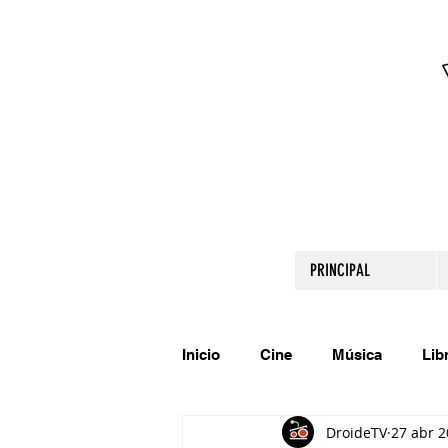
PRINCIPAL
Inicio
Cine
Música
Lib
DroideTV
27 abr 
Comparte tu talento
Relato