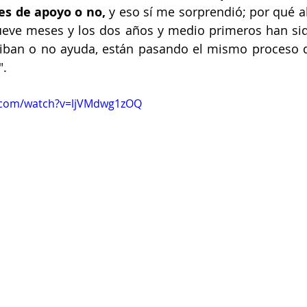
es de apoyo o no,
 y eso sí me sorprendió; por qué ah
ueve meses y los dos años y medio primeros han sid
ciban o no ayuda, están pasando el mismo proceso d
".
.com/watch?v=ljVMdwg1zOQ