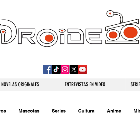
DROIDE TV: CULTURA POP Y PRODUCCION
ORIGINAL
NOVELAS ORIGINALES
ENTREVISTAS EN VIDEO
SERI
ros
Mascotas
Series
Cultura
Anime
Mi
s originales
Extra
Relatos
Trivias
Videojueg