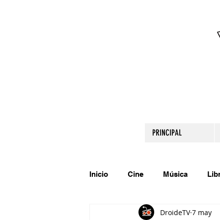
PRINCIPAL
Inicio
Cine
Música
Lib
DroideTV
7 may
Comparte tu talento
Relato