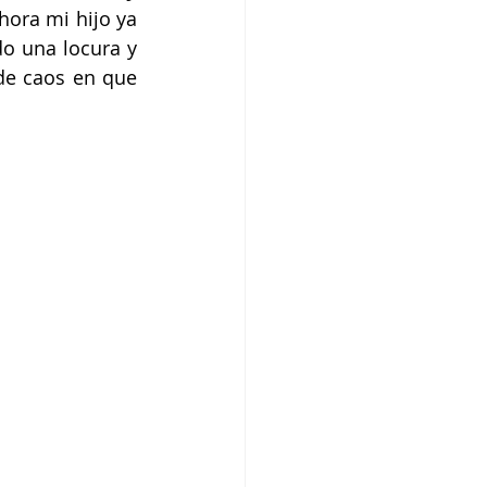
ora mi hijo ya 
o una locura y 
e caos en que 