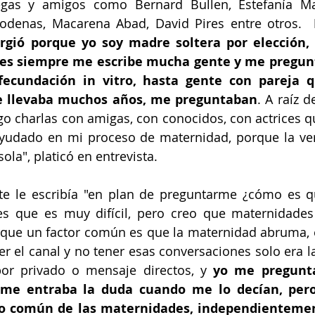
as y amigos como Bernard Bullen, Estefanía Mar
odenas, Macarena Abad, David Pires entre otros.  
urgió porque yo soy madre soltera por elección, 
es siempre me escribe mucha gente y me pregunt
ecundación in vitro, hasta gente con pareja q
e llevaba muchos años, me preguntaban
. A raíz d
ngo charlas con amigas, con conocidos, con actrices 
yudado en mi proceso de maternidad, porque la ver
la", platicó en entrevista.
e le escribía "en plan de preguntarme ¿cómo es qu
es que es muy difícil, pero creo que maternidade
rque un factor común es que la maternidad abruma, e
r el canal y no tener esas conversaciones solo era l
or privado o mensaje directos, y
 yo me pregunta
 me entraba la duda cuando me lo decían, pero
go común de las maternidades, independientemen