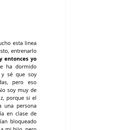
cho esta linea 
to, entrenarlo 
y entonces yo 
e ha dormido 
y sé que soy 
as, pero eso 
No soy muy de 
, porque si el 
a una persona 
a en clase de 
ían bloqueado 
 mi hijo, pero 