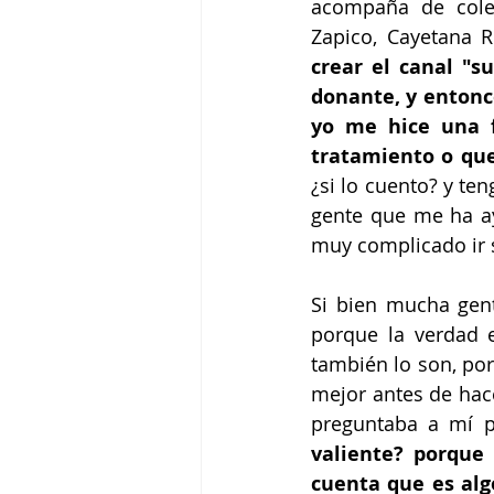
acompaña de coleg
Zapico, Cayetana R
crear el canal "s
donante, y entonc
yo me hice una f
tratamiento o qu
¿si lo cuento? y te
gente que me ha a
muy complicado ir so
Si bien mucha gent
porque la verdad 
también lo son, po
mejor antes de hace
preguntaba a mí p
valiente? porque
cuenta que es al