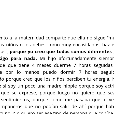
nto a la maternidad comparte que ella no sigue "mu
los niños o los bebés como muy encasillados, haz es
así, 
porque yo creo que todos somos diferentes 
sigo para nada.
 Mi hijo afortunadamente siempr
sde que tiene 4 meses duerme 7 horas seguidas 
que por lo menos puedo dormir 7 horas seguid
o porque creo que los niños perciben tu energía. 
é si soy un poco una madre hippie porque soy actriz
o que se exprese, porque luego no quiero que se
 sentimientos; porque como me pasaba que lo veí
compañeros que no podían salir de ahí porque hab
o no. No quiero ser ese tipo de persona que cohíbe a