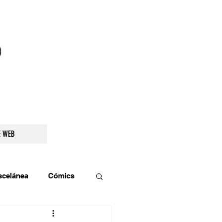
droidetv@gmail.com
E WEB
scelánea
Cómics
os
Teatro