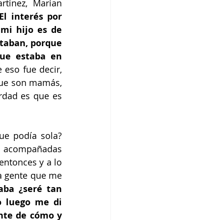
tinez, Marian 
El interés por 
mi hijo es de 
aban, porque 
ue estaba en 
e eso fue decir, 
que son mamás, 
dad es que es 
e podía sola? 
s acompañadas 
ntonces y a lo 
a gente que me 
ba ¿seré tan 
 luego me di 
te de cómo y 