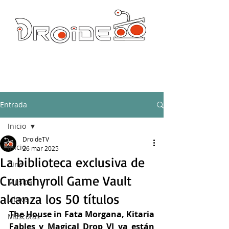
DROIDE TV: CULTURA POP Y PRODUCCION ORIGINAL
droidetv@gmail.com
Entrada
Inicio
DroideTV
Inicio
26 mar 2025
La biblioteca exclusiva de
Cine
Crunchyroll Game Vault
Música
alcanza los 50 títulos
Libros
The House in Fata Morgana, Kitaria 
Mascotas
Fables y Magical Drop VI ya están 