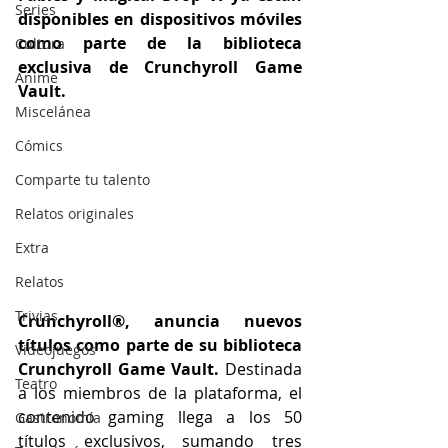
Series
disponibles en dispositivos móviles 
como parte de la biblioteca 
Cultura
exclusiva de Crunchyroll Game 
Anime
Vault.
Miscelánea
Cómics
Comparte tu talento
Relatos originales
Extra
Relatos
Trivias
Crunchyroll®, anuncia nuevos 
títulos como parte de su biblioteca 
Videojuegos
Crunchyroll Game Vault.
 Destinada 
Teatro
a los miembros de la plataforma, el 
contenido gaming llega a los 50 
Gastronomía
títulos exclusivos, sumando tres 