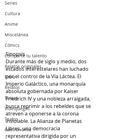
Series
Cultura
Anime
Miscelánea
Cómics
Sinopsis
Comparte tu talento
Durante más de siglo y medio, dos 
Relatos originales
estados interestelares han luchado 
por el control de la Vía Láctea. El 
Extra
Imperio Galáctico, una monarquía 
Relatos
absoluta gobernada por Kaiser 
Trivias
Friedrich IV y una nobleza arraigada, 
busca reprimir a los rebeldes que se 
Videojuegos
atreven a oponerse a la corona 
Teatro
inviolable. La Alianza de Planetas 
Libres, una democracia 
Gastronomía
representativa dirigida por un 