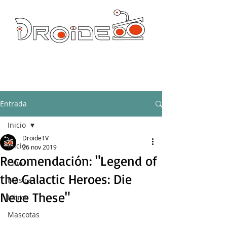
DROIDE TV: CULTURA POP Y PRODUCCION ORIGINAL
droidetv@gmail.com
Entrada
Inicio
DroideTV
Inicio
26 nov 2019
Recomendación: "Legend of
Cine
the Galactic Heroes: Die
Música
Neue These"
Libros
Mascotas