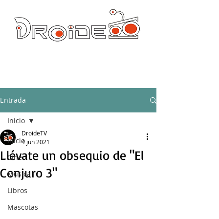
DROIDE TV: CULTURA POP Y PRODUCCION ORIGINAL
droidetv@gmail.com
Entrada
Inicio
DroideTV
Inicio
4 jun 2021
Llévate un obsequio de "El
Cine
Conjuro 3"
Música
Libros
Mascotas