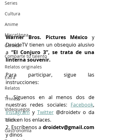
Series
Cultura
Anime
Miscelánea
Warner Bros. Pictures México
 y 
DroideTV tienen un obsequio alusivo 
Cómics
a
 “El Conjuro 3”, se trata de una 
Comparte tu talento
linterna souvenir.
Relatos originales
Para participar, sigue las 
Extra
instrucciones:
Relatos
1. Síguenos en al menos dos de 
Trivias
nuestras redes sociales: 
Facebook
, 
Videojuegos
Instagram
 y 
Twitter
 @droidetv o da 
click en los enlaces.
Teatro
2. Escríbenos a 
droidetv@gmail.com
Gastronomía
y dinos