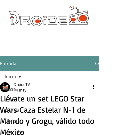
DROIDE TV: CULTURA POP Y PRODUCCION ORIGINAL
droidetv@gmail.com
Entrada
Inicio
DroideTV
Inicio
14 may
Llévate un set LEGO Star
Cine
Wars Caza Estelar N-1 de
Música
Mando y Grogu, válido todo
Libros
México
Mascotas