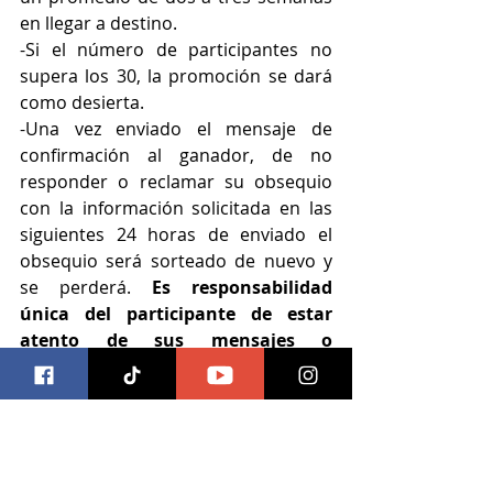
en llegar a destino.
-Si el número de participantes no 
supera los 30, la promoción se dará 
como desierta.
-Una vez enviado el mensaje de 
confirmación al ganador, de no 
responder o reclamar su obsequio 
con la información solicitada en las 
siguientes 24 horas de enviado el 
obsequio será sorteado de nuevo y 
se perderá. 
Es responsabilidad 
única del participante de estar 
atento de sus mensajes o 
comentarios en redes sociales
 a 
partir del momento señalado en que 
se anunciarán los ganadores, por 
seguridad el mensaje se envia por 
medio de la red social en la cual 