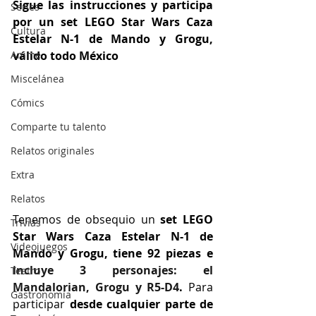
Sigue las instrucciones y participa 
Series
por un 
set LEGO Star Wars Caza 
Cultura
Estelar N-1 de Mando y Grogu, 
Anime
válido todo México
Miscelánea
Cómics
Comparte tu talento
Relatos originales
Extra
Relatos
Tenemos de obsequio un
set LEGO 
Trivias
Star Wars Caza Estelar N-1 de 
Videojuegos
Mando y Grogu, tiene 92 piezas e 
incluye 3 personajes: el 
Teatro
Mandalorian, Grogu y R5-D4
.
 Para 
Gastronomía
participar 
desde cualquier parte de 